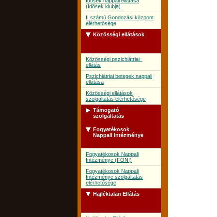
Idõsek nappali ellátása
(Idõsek klubja)
II.számú Gondozási központ
elérhetősége
Közösségi ellátások
Közösségi pszichiátriai
ellátás
Pszichiátriai betegek nappali
ellátása
Közösségi ellátások
szolgáltatás elérhetősége
Támogató
szolgáltatás
Fogyatékosok
Támogató szolgálat
Nappali Intézménye
Támogató szolgálat
szolgáltatás elérhetősége
Fogyatékosok Nappali
Intézménye (FONI)
Fogyatékosok Nappali
Intézménye szolgáltatás
elérhetősége
Hajléktalan Ellátás