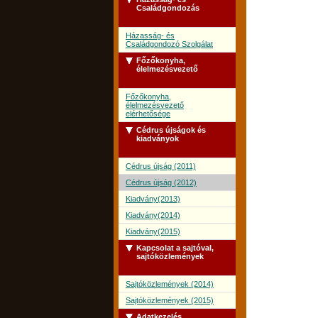
Családgondozás
Házasság- és
Családgondozó Szolgálat
Főzőkonyha,
élelmezésvezető
Főzőkonyha,
élelmezésvezető
elérhetősége
Cédrus újságok és
kiadványok
Cédrus újság (2011)
Cédrus újság (2012)
Kiadvány(2013)
Kiadvány(2014)
Kiadvány(2015)
Kapcsolat a sajtóval,
sajtóközlemények
Sajtóközlemények (2014)
Sajtóközlemények (2015)
Adatkezelés