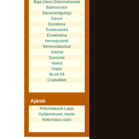
Baja Város Önkormányzata
Bátmonostor
Bácsszentgyörgy
Dávod
Dunafalva
Érsekcsanád
Érsekhalma
Hercegszántó
Nemesnádudvar
Sükösd
Szeremle
Vaskút
Hajós
BLink Kft
CsabaWeb
Ajánló
Reformátusok Lapja
Gyűjtemények, képtár
Református rádió