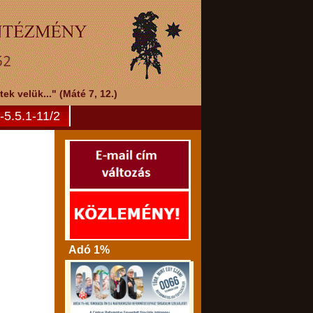
k velük..." (Máté 7, 12.)
5.5.1-11/2
Adó 1%