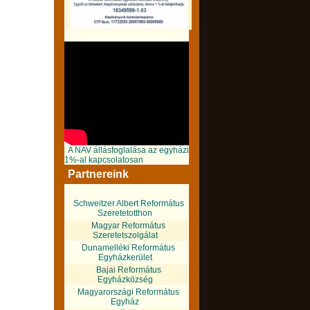
A NAV állásfoglalása az egyházi
1%-al kapcsolatosan
Partnereink
Schweitzer Albert Református
Szeretetotthon
Magyar Református
Szeretetszolgálat
Dunamelléki Református
Egyházkerület
Bajai Református
Egyházközség
Magyarországi Református
Egyház