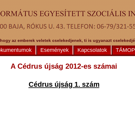
 hogy az emberek veletek cselekedjenek, ti is ugyanazt cselekedjéte
kumentumok
Események
Kapcsolatok
TÁMOP-
A Cédrus újság 2012-es számai
Cédrus újság 1. szám