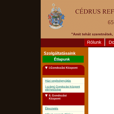
"Amit tehát szeretnétek,
Rólunk
Do
Szolgáltatásaink
Étlapunk
I.Gondozási Központ
Házi segítségnyújtás
I.számú Gondozási központ
elérhetősége
II. Gondozási
Központ
Étkeztetés