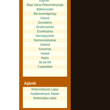
Egyház
Baja Város Önkormányzata
Bátmonostor
Bácsszentgyörgy
Dávod
Dunafalva
Érsekcsanád
Érsekhalma
Hercegszántó
Nemesnádudvar
Sükösd
Szeremle
Vaskút
Hajós
BLink Kft
CsabaWeb
Ajánló
Reformátusok Lapja
Gyűjtemények, képtár
Református rádió