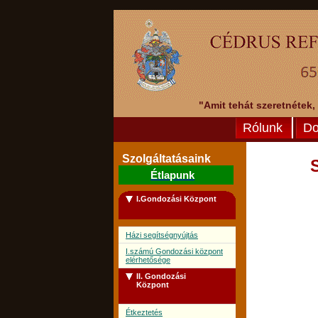
"Amit tehát szeretnétek,
Rólunk
Do
Szolgáltatásaink
Étlapunk
I.Gondozási Központ
Házi segítségnyújtás
I.számú Gondozási központ
elérhetősége
II. Gondozási
Központ
Étkeztetés