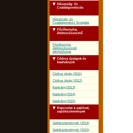
Házasság- és
Családgondozás
Házasság- és
Családgondozó Szolgálat
Főzőkonyha,
élelmezésvezető
Főzőkonyha,
élelmezésvezető
elérhetősége
Cédrus újságok és
kiadványok
Cédrus újság (2011)
Cédrus újság (2012)
Kiadvány(2013)
Kiadvány(2014)
Kiadvány(2015)
Kapcsolat a sajtóval,
sajtóközlemények
Sajtóközlemények (2014)
Sajtóközlemények (2015)