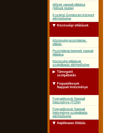
Idõsek nappali ellátása
(Idõsek klubja)
II.számú Gondozási központ
elérhetősége
Közösségi ellátások
Közösségi pszichiátriai
ellátás
Pszichiátriai betegek nappali
ellátása
Közösségi ellátások
szolgáltatás elérhetősége
Támogató
szolgáltatás
Fogyatékosok
Támogató szolgálat
Nappali Intézménye
Támogató szolgálat
szolgáltatás elérhetősége
Fogyatékosok Nappali
Intézménye (FONI)
Fogyatékosok Nappali
Intézménye szolgáltatás
elérhetősége
Hajléktalan Ellátás