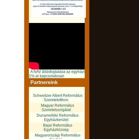
A NAV állásfoglalása az egyházi
1%-al kapcsolatosan
Partnereink
Schweitzer Albert Református
Szeretetotthon
Magyar Református
Szeretetszolgálat
Dunamelléki Református
Egyházkerület
Bajai Református
Egyházközség
Magyarországi Református