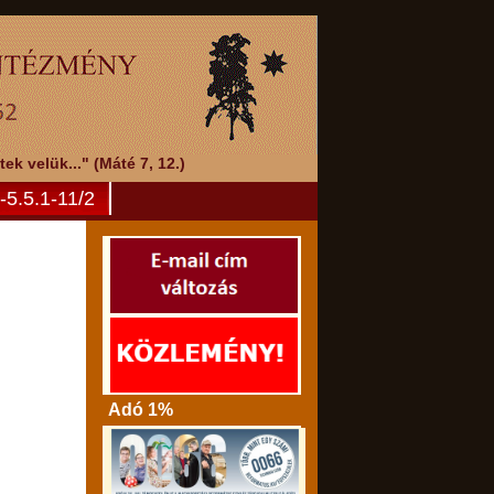
k velük..." (Máté 7, 12.)
5.5.1-11/2
Adó 1%