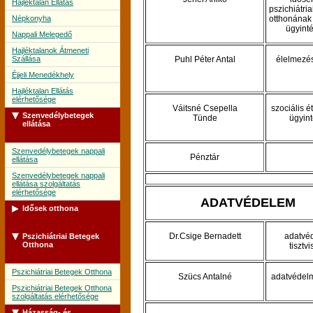
Hajléktalan Ellátás
pszichiátri
Népkonyha
otthonának 
ügyint
Nappali Melegedő
Hajléktalanok Átmeneti
Szállása
Puhl Péter Antal
élelmezé
Éjjeli Menedékhely
Hajléktalan Ellátás
elérhetősége
Váitsné Csepella
szociális é
Szenvedélybetegek
Tünde
ügyin
ellátása
Szenvedélybetegek nappali
Pénztár
ellátása
Szenvedélybetegek nappali
ellátása szolgáltatás
elérhetősége
ADATVÉDELEM
Idősek otthona
Dr.Csige Bernadett
adatvé
Pszichiátriai Betegek
Idősek Otthona
Otthona
tisztvi
Idősek Otthona szolgáltatás
elérhetősége
Pszichiátriai Betegek Otthona
Szücs Antalné
adatvédelm
Pszichiátriai Betegek Otthona
szolgáltatás elérhetősége
Házasság- és