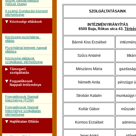
Idõsek nappali ellátása
(Idõsek klubja)
II.számú Gondozási központ
SZOLGÁLTATÁSAINK
elérhetősége
Közösségi ellátások
INTÉZMÉNYIRÁNYÍTÁS
6500 Baja, Rókus utca 43.
Térké
Közösségi pszichiátriai
ellátás
Bánné Kiss Erzsébet
intézmén
Pszichiátriai betegek nappali
ellátása
Szűcs Antalné
titká
Közösségi ellátások
szolgáltatás elérhetősége
Mészáros Mária
gazdasági
Támogató
szolgáltatás
Fogyatékosok
Németh Anita
pénzügyi ü
Támogató szolgálat
Nappali Intézménye
Támogató szolgálat
szolgáltatás elérhetősége
Strobán Katalin
munkaügyi 
Fogyatékosok Nappali
Intézménye (FONI)
Fogyatékosok Nappali
Kollár Gábor
műszaki 
Intézménye szolgáltatás
elérhetősége
Hajléktalan Ellátás
Kormos Erzsébet
adminisz
Jenei Anikó
időse