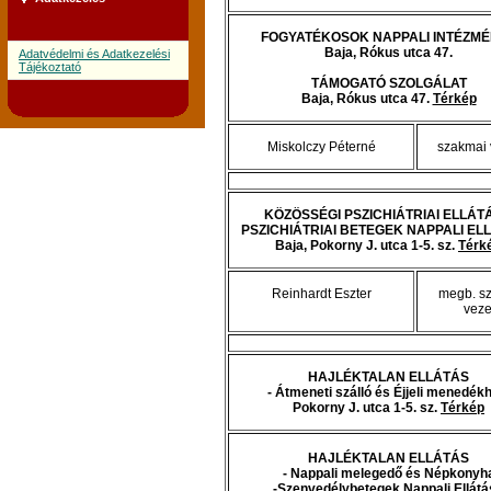
FOGYATÉKOSOK NAPPALI INTÉZM
Baja, Rókus utca 47.
Adatvédelmi és Adatkezelési
Tájékoztató
TÁMOGATÓ SZOLGÁLAT
Baja, Rókus utca 47.
Térkép
Miskolczy Péterné
szakmai 
KÖZÖSSÉGI PSZICHIÁTRIAI ELLÁTÁ
PSZICHIÁTRIAI BETEGEK NAPPALI EL
Baja, Pokorny J. utca 1-5. sz.
Térk
Reinhardt Eszter
megb. s
veze
HAJLÉKTALAN ELLÁTÁS
- Átmeneti szálló és Éjjeli menedék
Pokorny J. utca 1-5. sz.
Térkép
HAJLÉKTALAN ELLÁTÁS
- Nappali melegedő és Népkonyh
-Szenvedélybetegek Nappali Ellátá