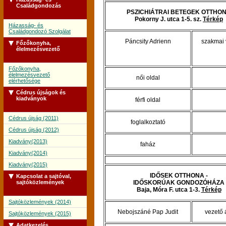
Családgondozás
PSZICHIÁTRAI BETEGEK OTTHO
Pokorny J. utca 1-5. sz.
Térkép
Házasság- és
Családgondozó Szolgálat
Páncsity Adrienn
szakmai 
Főzőkonyha,
élelmezésvezető
Főzőkonyha,
élelmezésvezető
női oldal
elérhetősége
Cédrus újságok és
kiadványok
férfi oldal
Cédrus újság (2011)
foglalkoztató
Cédrus újság (2012)
Kiadvány(2013)
faház
Kiadvány(2014)
Kiadvány(2015)
IDŐSEK OTTHONA -
Kapcsolat a sajtóval,
sajtóközlemények
IDŐSKORÚAK GONDOZÓHÁZA
Baja, Móra F. utca 1-3.
Térkép
Sajtóközlemények (2014)
Nebojszáné Pap Judit
vezető 
Sajtóközlemények (2015)
Adatkezelés