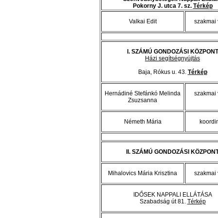
Pokorny J. utca 7. sz.
Térkép
Valkai Edit
szakmai 
I. SZÁMÚ GONDOZÁSI KÖZPON
Házi segítségnyújtás
Baja, Rókus u. 43.
Térkép
Hernádiné Stefánkó Melinda
szakmai 
Zsuzsanna
Németh Mária
koordi
II. SZÁMÚ GONDOZÁSI KÖZPON
Mihalovics Mária Krisztina
szakmai 
IDŐSEK NAPPALI ELLÁTÁSA
Szabadság út 81.
Térkép