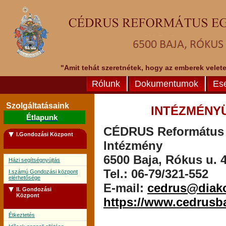
"Amit tehát szeretnétek, hogy az emberek veletek
Rólunk
Dokumentumok
Es
Szolgáltatásaink
INTÉZMÉNY
Étlapunk
CÉDRUS Református E
I.Gondozási Központ
Intézmény
6500 Baja, Rókus u. 4
Házi segítségnyújtás
Tel.: 06-79/321-552
I.számú Gondozási központ
elérhetősége
E-mail:
cedrus@diak
II. Gondozási
Központ
https://www.cedrusb
Étkeztetés