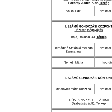
Pokorny J. utca 7. sz.
Térkép
Valkai Edit
szakmai 
I. SZÁMÚ GONDOZÁSI KÖZPON
Házi segítségnyújtás
Baja, Rókus u. 43.
Térkép
Hernádiné Stefánkó Melinda
szakmai 
Zsuzsanna
Németh Mária
koordi
II. SZÁMÚ GONDOZÁSI KÖZPON
Mihalovics Mária Krisztina
szakmai 
IDŐSEK NAPPALI ELLÁTÁSA
Szabadság út 81.
Térkép