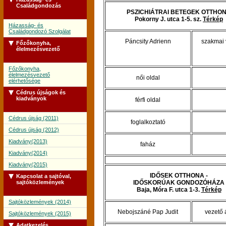
Családgondozás
PSZICHIÁTRAI BETEGEK OTTHO
Pokorny J. utca 1-5. sz.
Térkép
Házasság- és
Családgondozó Szolgálat
Páncsity Adrienn
szakmai 
Főzőkonyha,
élelmezésvezető
Főzőkonyha,
élelmezésvezető
női oldal
elérhetősége
Cédrus újságok és
kiadványok
férfi oldal
Cédrus újság (2011)
foglalkoztató
Cédrus újság (2012)
Kiadvány(2013)
faház
Kiadvány(2014)
Kiadvány(2015)
IDŐSEK OTTHONA -
Kapcsolat a sajtóval,
sajtóközlemények
IDŐSKORÚAK GONDOZÓHÁZA
Baja, Móra F. utca 1-3.
Térkép
Sajtóközlemények (2014)
Nebojszáné Pap Judit
vezető 
Sajtóközlemények (2015)
Adatkezelés