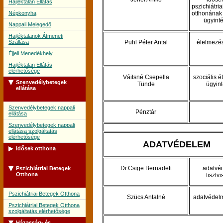
Hajléktalan Ellátás
pszichiátri
Népkonyha
otthonának 
ügyint
Nappali Melegedő
Hajléktalanok Átmeneti
Szállása
Puhl Péter Antal
élelmezé
Éjjeli Menedékhely
Hajléktalan Ellátás
elérhetősége
Váitsné Csepella
szociális é
Szenvedélybetegek
Tünde
ügyin
ellátása
Szenvedélybetegek nappali
Pénztár
ellátása
Szenvedélybetegek nappali
ellátása szolgáltatás
elérhetősége
ADATVÉDELEM
Idősek otthona
Dr.Csige Bernadett
adatvé
Pszichiátriai Betegek
Idősek Otthona
Otthona
tisztvi
Idősek Otthona szolgáltatás
elérhetősége
Pszichiátriai Betegek Otthona
Szücs Antalné
adatvédelm
Pszichiátriai Betegek Otthona
szolgáltatás elérhetősége
Házasság- és