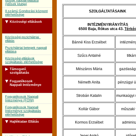
Idõsek nappali ellátása
(Idõsek klubja)
II.számú Gondozási központ
SZOLGÁLTATÁSAINK
elérhetősége
Közösségi ellátások
INTÉZMÉNYIRÁNYÍTÁS
6500 Baja, Rókus utca 43.
Térké
Közösségi pszichiátriai
ellátás
Bánné Kiss Erzsébet
intézmén
Pszichiátriai betegek nappali
ellátása
Szűcs Antalné
titká
Közösségi ellátások
szolgáltatás elérhetősége
Mészáros Mária
gazdasági
Támogató
szolgáltatás
Fogyatékosok
Németh Anita
pénzügyi ü
Támogató szolgálat
Nappali Intézménye
Támogató szolgálat
szolgáltatás elérhetősége
Strobán Katalin
munkaügyi 
Fogyatékosok Nappali
Intézménye (FONI)
Fogyatékosok Nappali
Kollár Gábor
műszaki 
Intézménye szolgáltatás
elérhetősége
Hajléktalan Ellátás
Kormos Erzsébet
adminisz
Jenei Anikó
időse