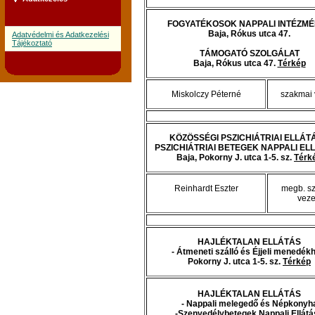
FOGYATÉKOSOK NAPPALI INTÉZM
Baja, Rókus utca 47.
Adatvédelmi és Adatkezelési
Tájékoztató
TÁMOGATÓ SZOLGÁLAT
Baja, Rókus utca 47.
Térkép
Miskolczy Péterné
szakmai 
KÖZÖSSÉGI PSZICHIÁTRIAI ELLÁTÁ
PSZICHIÁTRIAI BETEGEK NAPPALI EL
Baja, Pokorny J. utca 1-5. sz.
Térk
Reinhardt Eszter
megb. s
veze
HAJLÉKTALAN ELLÁTÁS
- Átmeneti szálló és Éjjeli menedék
Pokorny J. utca 1-5. sz.
Térkép
HAJLÉKTALAN ELLÁTÁS
- Nappali melegedő és Népkonyh
-Szenvedélybetegek Nappali Ellátá