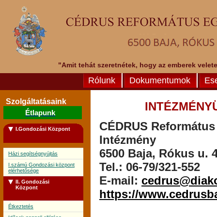
"Amit tehát szeretnétek, hogy az emberek veletek
Rólunk
Dokumentumok
Es
Szolgáltatásaink
INTÉZMÉNY
Étlapunk
CÉDRUS Református E
I.Gondozási Központ
Intézmény
6500 Baja, Rókus u. 4
Házi segítségnyújtás
Tel.: 06-79/321-552
I.számú Gondozási központ
elérhetősége
E-mail:
cedrus@diak
II. Gondozási
Központ
https://www.cedrusb
Étkeztetés