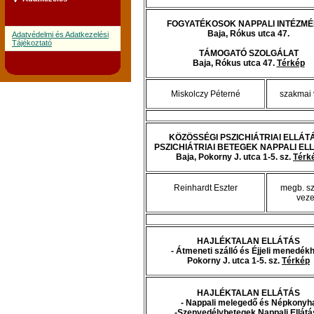
FOGYATÉKOSOK NAPPALI INTÉZM
Baja, Rókus utca 47.
Adatvédelmi és Adatkezelési
Tájékoztató
TÁMOGATÓ SZOLGÁLAT
Baja, Rókus utca 47.
Térkép
Miskolczy Péterné
szakmai 
KÖZÖSSÉGI PSZICHIÁTRIAI ELLÁTÁ
PSZICHIÁTRIAI BETEGEK NAPPALI EL
Baja, Pokorny J. utca 1-5. sz.
Térk
Reinhardt Eszter
megb. s
veze
HAJLÉKTALAN ELLÁTÁS
- Átmeneti szálló és Éjjeli menedék
Pokorny J. utca 1-5. sz.
Térkép
HAJLÉKTALAN ELLÁTÁS
- Nappali melegedő és Népkonyh
-Szenvedélybetegek Nappali Ellátá