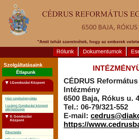
"Amit tehát szeretnétek, hogy az emberek veletek
Rólunk
Dokumentumok
Es
Szolgáltatásaink
INTÉZMÉNY
Étlapunk
CÉDRUS Református E
I.Gondozási Központ
Intézmény
6500 Baja, Rókus u. 4
Házi segítségnyújtás
Tel.: 06-79/321-552
I.számú Gondozási központ
elérhetősége
E-mail:
cedrus@diak
II. Gondozási
Központ
https://www.cedrusb
Étkeztetés