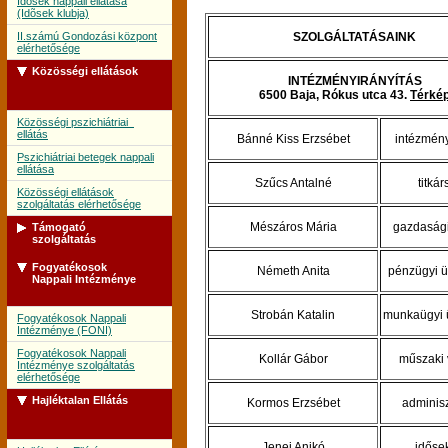
Idõsek nappali ellátása
(Idõsek klubja)
II.számú Gondozási központ
SZOLGÁLTATÁSAINK
elérhetősége
Közösségi ellátások
INTÉZMÉNYIRÁNYÍTÁS
6500 Baja, Rókus utca 43.
Térké
Közösségi pszichiátriai
ellátás
Bánné Kiss Erzsébet
intézmén
Pszichiátriai betegek nappali
ellátása
Szűcs Antalné
titká
Közösségi ellátások
szolgáltatás elérhetősége
Mészáros Mária
gazdasági
Támogató
szolgáltatás
Fogyatékosok
Németh Anita
pénzügyi ü
Támogató szolgálat
Nappali Intézménye
Támogató szolgálat
szolgáltatás elérhetősége
Strobán Katalin
munkaügyi 
Fogyatékosok Nappali
Intézménye (FONI)
Fogyatékosok Nappali
Kollár Gábor
műszaki 
Intézménye szolgáltatás
elérhetősége
Hajléktalan Ellátás
Kormos Erzsébet
adminisz
Jenei Anikó
időse