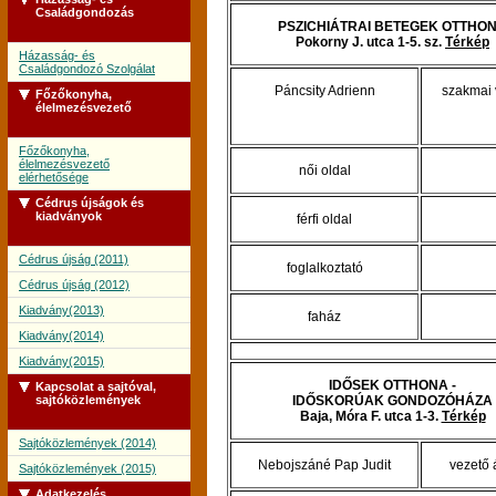
Családgondozás
PSZICHIÁTRAI BETEGEK OTTHO
Pokorny J. utca 1-5. sz.
Térkép
Házasság- és
Családgondozó Szolgálat
Páncsity Adrienn
szakmai 
Főzőkonyha,
élelmezésvezető
Főzőkonyha,
élelmezésvezető
női oldal
elérhetősége
Cédrus újságok és
kiadványok
férfi oldal
Cédrus újság (2011)
foglalkoztató
Cédrus újság (2012)
Kiadvány(2013)
faház
Kiadvány(2014)
Kiadvány(2015)
IDŐSEK OTTHONA -
Kapcsolat a sajtóval,
sajtóközlemények
IDŐSKORÚAK GONDOZÓHÁZA
Baja, Móra F. utca 1-3.
Térkép
Sajtóközlemények (2014)
Nebojszáné Pap Judit
vezető 
Sajtóközlemények (2015)
Adatkezelés