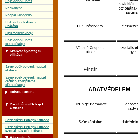
Hajléktalan Ellátás
pszichiátri
Népkonyha
otthonának 
ügyint
Nappali Melegedő
Hajléktalanok Átmeneti
Szállása
Puhl Péter Antal
élelmezé
Éjjeli Menedékhely
Hajléktalan Ellátás
elérhetősége
Váitsné Csepella
szociális é
Szenvedélybetegek
Tünde
ügyin
ellátása
Szenvedélybetegek nappali
Pénztár
ellátása
Szenvedélybetegek nappali
ellátása szolgáltatás
elérhetősége
ADATVÉDELEM
Idősek otthona
Dr.Csige Bernadett
adatvé
Pszichiátriai Betegek
Idősek Otthona
Otthona
tisztvi
Idősek Otthona szolgáltatás
elérhetősége
Pszichiátriai Betegek Otthona
Szücs Antalné
adatvédelm
Pszichiátriai Betegek Otthona
szolgáltatás elérhetősége
Házasság- és