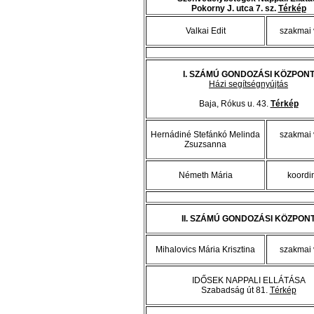
Pokorny J. utca 7. sz.
Térkép
Valkai Edit
szakmai 
I. SZÁMÚ GONDOZÁSI KÖZPON
Házi segítségnyújtás
Baja, Rókus u. 43.
Térkép
Hernádiné Stefánkó Melinda
szakmai 
Zsuzsanna
Németh Mária
koordi
II. SZÁMÚ GONDOZÁSI KÖZPON
Mihalovics Mária Krisztina
szakmai 
IDŐSEK NAPPALI ELLÁTÁSA
Szabadság út 81.
Térkép