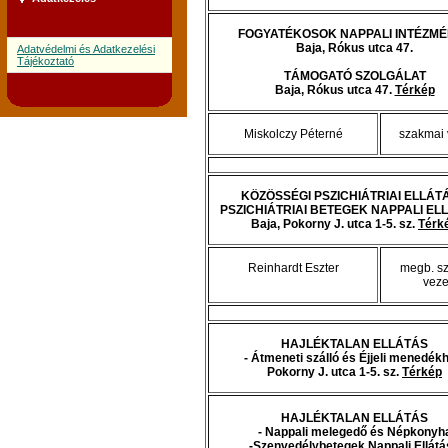
FOGYATÉKOSOK NAPPALI INTÉZM
Baja, Rókus utca 47.
Adatvédelmi és Adatkezelési
Tájékoztató
TÁMOGATÓ SZOLGÁLAT
Baja, Rókus utca 47.
Térkép
Miskolczy Péterné
szakmai 
KÖZÖSSÉGI PSZICHIÁTRIAI ELLÁTÁ
PSZICHIÁTRIAI BETEGEK NAPPALI EL
Baja, Pokorny J. utca 1-5. sz.
Térk
Reinhardt Eszter
megb. s
veze
HAJLÉKTALAN ELLÁTÁS
- Átmeneti szálló és Éjjeli menedék
Pokorny J. utca 1-5. sz.
Térkép
HAJLÉKTALAN ELLÁTÁS
- Nappali melegedő és Népkonyh
-Szenvedélybetegek Nappali Ellátá