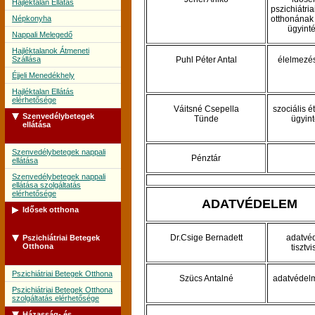
Hajléktalan Ellátás
pszichiátri
Népkonyha
otthonának 
ügyint
Nappali Melegedő
Hajléktalanok Átmeneti
Szállása
Puhl Péter Antal
élelmezé
Éjjeli Menedékhely
Hajléktalan Ellátás
elérhetősége
Váitsné Csepella
szociális é
Szenvedélybetegek
Tünde
ügyin
ellátása
Szenvedélybetegek nappali
Pénztár
ellátása
Szenvedélybetegek nappali
ellátása szolgáltatás
elérhetősége
ADATVÉDELEM
Idősek otthona
Dr.Csige Bernadett
adatvé
Pszichiátriai Betegek
Idősek Otthona
Otthona
tisztvi
Idősek Otthona szolgáltatás
elérhetősége
Pszichiátriai Betegek Otthona
Szücs Antalné
adatvédelm
Pszichiátriai Betegek Otthona
szolgáltatás elérhetősége
Házasság- és