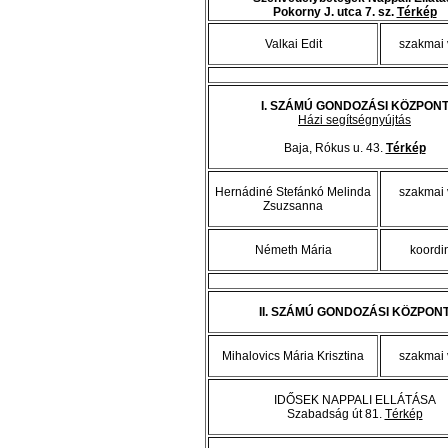
Pokorny J. utca 7. sz.
Térkép
Valkai Edit
szakmai 
I. SZÁMÚ GONDOZÁSI KÖZPON
Házi segítségnyújtás
Baja, Rókus u. 43.
Térkép
Hernádiné Stefánkó Melinda
szakmai 
Zsuzsanna
Németh Mária
koordi
II. SZÁMÚ GONDOZÁSI KÖZPON
Mihalovics Mária Krisztina
szakmai 
IDŐSEK NAPPALI ELLÁTÁSA
Szabadság út 81.
Térkép