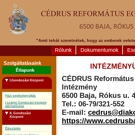
"Amit tehát szeretnétek, hogy az emberek veletek
Rólunk
Dokumentumok
Es
Szolgáltatásaink
INTÉZMÉNY
Étlapunk
CÉDRUS Református E
I.Gondozási Központ
Intézmény
6500 Baja, Rókus u. 4
Házi segítségnyújtás
Tel.: 06-79/321-552
I.számú Gondozási központ
elérhetősége
E-mail:
cedrus@diak
II. Gondozási
Központ
https://www.cedrusb
Étkeztetés