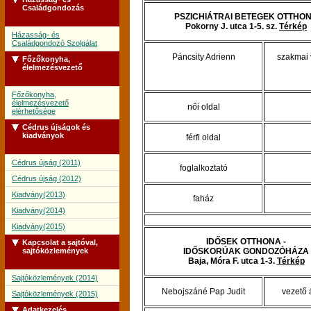
Családgondozás
PSZICHIÁTRAI BETEGEK OTTHO
Pokorny J. utca 1-5. sz.
Térkép
Házasság- és
Családgondozó Szolgálat
Páncsity Adrienn
szakmai 
Főzőkonyha,
élelmezésvezető
Főzőkonyha,
élelmezésvezető
női oldal
elérhetősége
Cédrus újságok és
kiadványok
férfi oldal
Cédrus újság (2011)
foglalkoztató
Cédrus újság (2012)
Kiadvány(2013)
faház
Kiadvány(2014)
Kiadvány(2015)
IDŐSEK OTTHONA -
Kapcsolat a sajtóval,
sajtóközlemények
IDŐSKORÚAK GONDOZÓHÁZA
Baja, Móra F. utca 1-3.
Térkép
Sajtóközlemények (2014)
Nebojszáné Pap Judit
vezető 
Sajtóközlemények (2015)
Adatkezelés