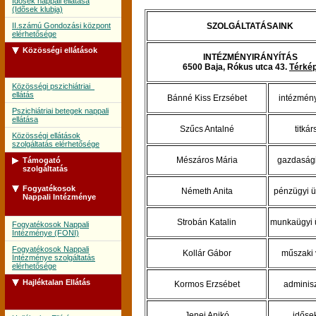
Idõsek nappali ellátása
(Idõsek klubja)
II.számú Gondozási központ
SZOLGÁLTATÁSAINK
elérhetősége
Közösségi ellátások
INTÉZMÉNYIRÁNYÍTÁS
6500 Baja, Rókus utca 43.
Térké
Közösségi pszichiátriai
ellátás
Bánné Kiss Erzsébet
intézmén
Pszichiátriai betegek nappali
ellátása
Szűcs Antalné
titká
Közösségi ellátások
szolgáltatás elérhetősége
Mészáros Mária
gazdasági
Támogató
szolgáltatás
Fogyatékosok
Németh Anita
pénzügyi ü
Támogató szolgálat
Nappali Intézménye
Támogató szolgálat
szolgáltatás elérhetősége
Strobán Katalin
munkaügyi 
Fogyatékosok Nappali
Intézménye (FONI)
Fogyatékosok Nappali
Kollár Gábor
műszaki 
Intézménye szolgáltatás
elérhetősége
Hajléktalan Ellátás
Kormos Erzsébet
adminisz
Jenei Anikó
időse