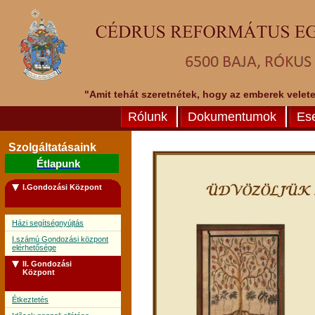
"Amit tehát szeretnétek, hogy az emberek veletek
Rólunk
Dokumentumok
Es
Szolgáltatásaink
Étlapunk
I.Gondozási Központ
Házi segítségnyújtás
I.számú Gondozási központ
elérhetősége
II. Gondozási
Központ
Étkeztetés