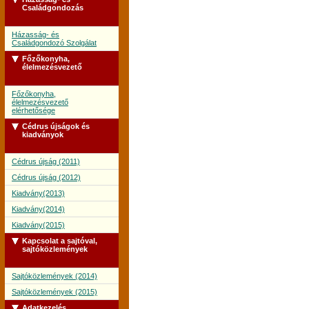
Családgondozás
Házasság- és
Családgondozó Szolgálat
Főzőkonyha,
élelmezésvezető
Főzőkonyha,
élelmezésvezető
elérhetősége
Cédrus újságok és
kiadványok
Cédrus újság (2011)
Cédrus újság (2012)
Kiadvány(2013)
Kiadvány(2014)
Kiadvány(2015)
Kapcsolat a sajtóval,
sajtóközlemények
Sajtóközlemények (2014)
Sajtóközlemények (2015)
Adatkezelés