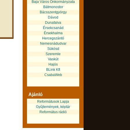
Baja Város Önkormányzata
Bátmonostor
Bácsszentgyörgy
Dávod
Dunafalva
Érsekcsanád
Érsekhalma
Hercegszántó
Nemesnádudvar
Sükösd
Szeremle
Vaskút
Hajós
BLink Kft
CsabaWeb
Ajánló
Reformátusok Lapja
Gyűjtemények, képtár
Református rádió