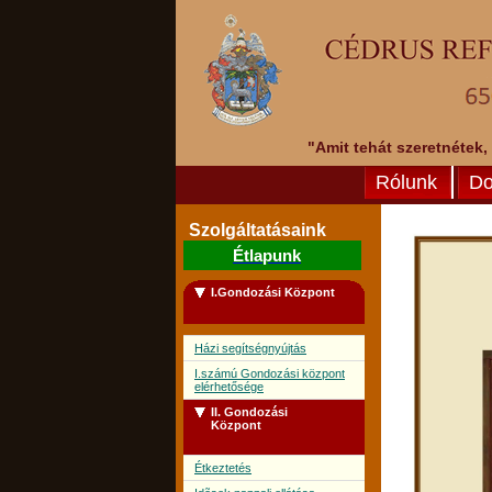
"Amit tehát szeretnétek,
Rólunk
Do
Szolgáltatásaink
Étlapunk
I.Gondozási Központ
Házi segítségnyújtás
I.számú Gondozási központ
elérhetősége
II. Gondozási
Központ
Étkeztetés