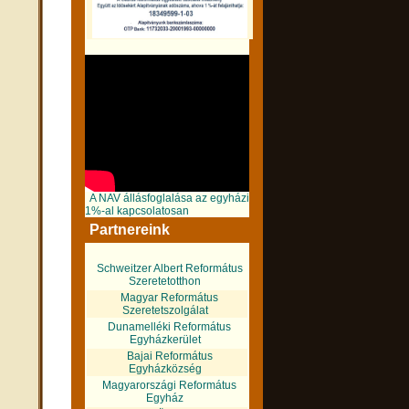
A NAV állásfoglalása az egyházi
1%-al kapcsolatosan
Partnereink
Schweitzer Albert Református
Szeretetotthon
Magyar Református
Szeretetszolgálat
Dunamelléki Református
Egyházkerület
Bajai Református
Egyházközség
Magyarországi Református
Egyház