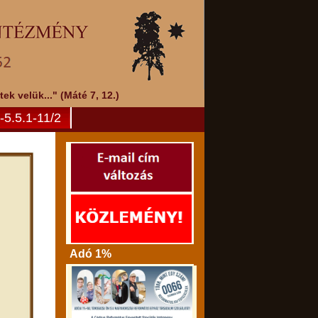
k velük..." (Máté 7, 12.)
5.5.1-11/2
Adó 1%