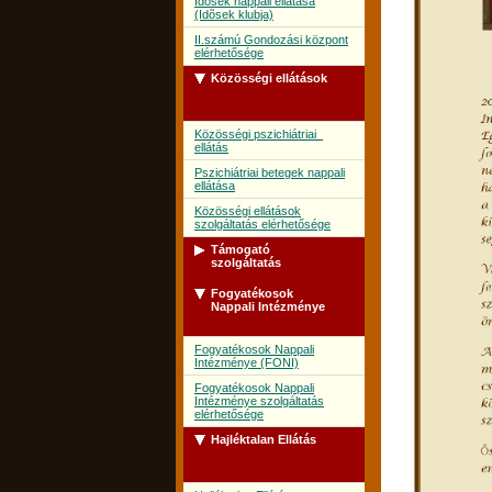
Idõsek nappali ellátása
(Idõsek klubja)
II.számú Gondozási központ
elérhetősége
Közösségi ellátások
Közösségi pszichiátriai
ellátás
Pszichiátriai betegek nappali
ellátása
Közösségi ellátások
szolgáltatás elérhetősége
Támogató
szolgáltatás
Fogyatékosok
Támogató szolgálat
Nappali Intézménye
Támogató szolgálat
szolgáltatás elérhetősége
Fogyatékosok Nappali
Intézménye (FONI)
Fogyatékosok Nappali
Intézménye szolgáltatás
elérhetősége
Hajléktalan Ellátás