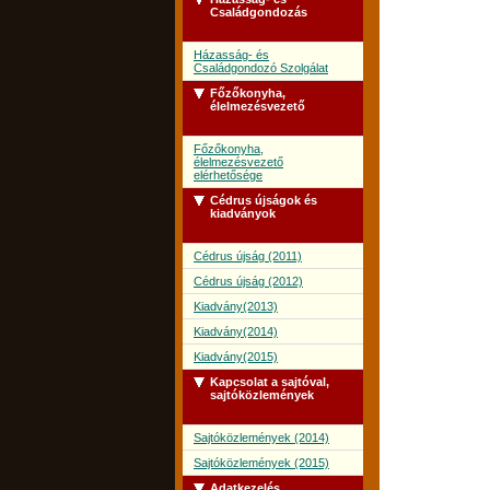
Családgondozás
Házasság- és
Családgondozó Szolgálat
Főzőkonyha,
élelmezésvezető
Főzőkonyha,
élelmezésvezető
elérhetősége
Cédrus újságok és
kiadványok
Cédrus újság (2011)
Cédrus újság (2012)
Kiadvány(2013)
Kiadvány(2014)
Kiadvány(2015)
Kapcsolat a sajtóval,
sajtóközlemények
Sajtóközlemények (2014)
Sajtóközlemények (2015)
Adatkezelés