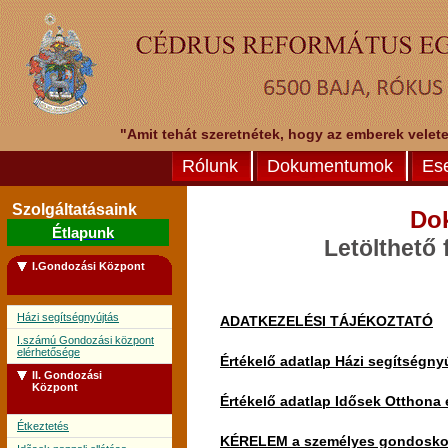
"Amit tehát szeretnétek, hogy az emberek veletek
Rólunk
Dokumentumok
Es
Szolgáltatásaink
Do
Étlapunk
Letölthető
I.Gondozási Központ
Házi segítségnyújtás
ADATKEZELÉSI TÁJÉKOZTATÓ
I.számú Gondozási központ
elérhetősége
Értékelő adatlap Házi segítségny
II. Gondozási
Központ
Értékelő adatlap Idősek Otthona 
Étkeztetés
KÉRELEM a személyes gondoskodás