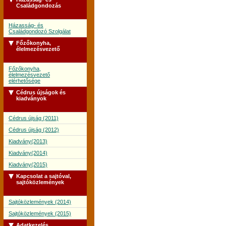
Családgondozás
Házasság- és
Családgondozó Szolgálat
Főzőkonyha,
élelmezésvezető
Főzőkonyha,
élelmezésvezető
elérhetősége
Cédrus újságok és
kiadványok
Cédrus újság (2011)
Cédrus újság (2012)
Kiadvány(2013)
Kiadvány(2014)
Kiadvány(2015)
Kapcsolat a sajtóval,
sajtóközlemények
Sajtóközlemények (2014)
Sajtóközlemények (2015)
Adatkezelés