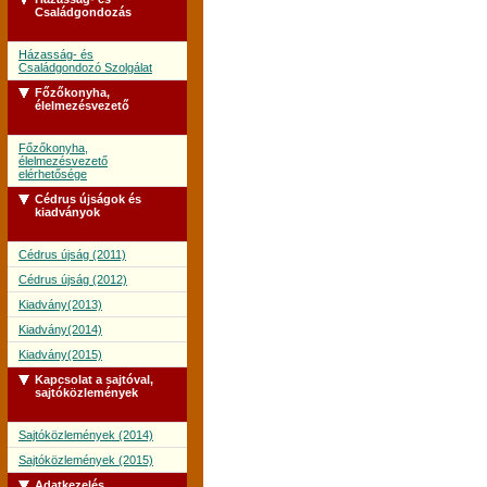
Családgondozás
Házasság- és
Családgondozó Szolgálat
Főzőkonyha,
élelmezésvezető
Főzőkonyha,
élelmezésvezető
elérhetősége
Cédrus újságok és
kiadványok
Cédrus újság (2011)
Cédrus újság (2012)
Kiadvány(2013)
Kiadvány(2014)
Kiadvány(2015)
Kapcsolat a sajtóval,
sajtóközlemények
Sajtóközlemények (2014)
Sajtóközlemények (2015)
Adatkezelés