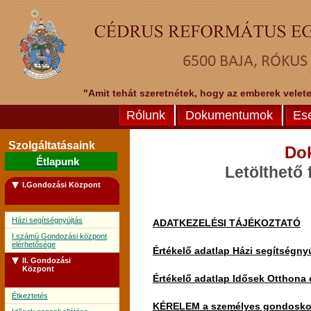
"Amit tehát szeretnétek, hogy az emberek veletek
Rólunk
Dokumentumok
Es
Szolgáltatásaink
Do
Étlapunk
Letölthető
I.Gondozási Központ
Házi segítségnyújtás
ADATKEZELÉSI TÁJÉKOZTATÓ
I.számú Gondozási központ
elérhetősége
Értékelő adatlap Házi segítségny
II. Gondozási
Központ
Értékelő adatlap Idősek Otthona 
Étkeztetés
KÉRELEM a személyes gondoskodás