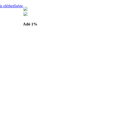
ás elérhetősége
Adó 1%