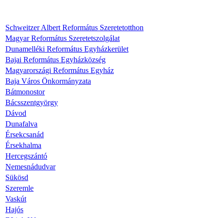
Schweitzer Albert Református Szeretetotthon
Magyar Református Szeretetszolgálat
Dunamelléki Református Egyházkerület
Bajai Református Egyházközség
Magyarországi Református Egyház
Baja Város Önkormányzata
Bátmonostor
Bácsszentgyörgy
Dávod
Dunafalva
Érsekcsanád
Érsekhalma
Hercegszántó
Nemesnádudvar
Sükösd
Szeremle
Vaskút
Hajós