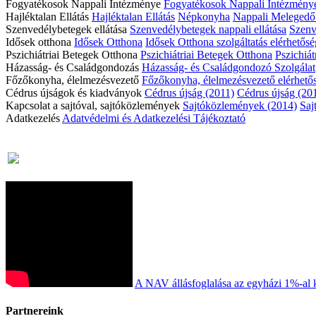
Fogyatékosok Nappali Intézménye
Fogyatékosok Nappali Intézmény
Hajléktalan Ellátás
Hajléktalan Ellátás
Népkonyha
Nappali Meleged
Szenvedélybetegek ellátása
Szenvedélybetegek nappali ellátása
Szenve
Idősek otthona
Idősek Otthona
Idősek Otthona szolgáltatás elérhetős
Pszichiátriai Betegek Otthona
Pszichiátriai Betegek Otthona
Pszichiát
Házasság- és Családgondozás
Házasság- és Családgondozó Szolgálat
Főzőkonyha, élelmezésvezető
Főzőkonyha, élelmezésvezető elérhető
Cédrus újságok és kiadványok
Cédrus újság (2011)
Cédrus újság (20
Kapcsolat a sajtóval, sajtóközlemények
Sajtóközlemények (2014)
Saj
Adatkezelés
Adatvédelmi és Adatkezelési Tájékoztató
A NAV állásfoglalása az egyházi 1%-al 
Partnereink