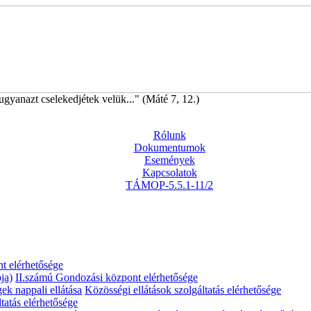
ugyanazt cselekedjétek velük..." (Máté 7, 12.)
Rólunk
Dokumentumok
Események
Kapcsolatok
TÁMOP-5.5.1-11/2
t elérhetősége
ja)
II.számú Gondozási központ elérhetősége
gek nappali ellátása
Közösségi ellátások szolgáltatás elérhetősége
tatás elérhetősége