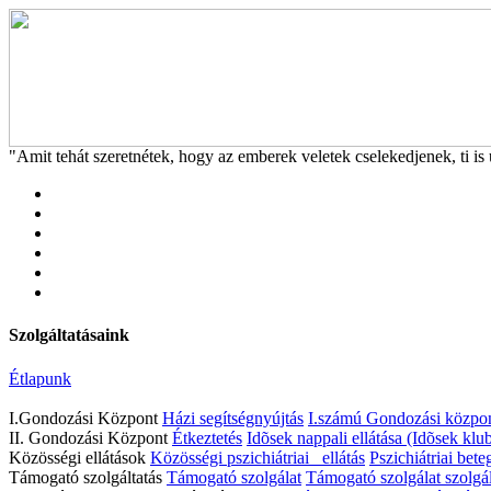
"Amit tehát szeretnétek, hogy az emberek veletek cselekedjenek, ti is 
Szolgáltatásaink
Étlapunk
I.Gondozási Központ
Házi segítségnyújtás
I.számú Gondozási közpon
II. Gondozási Központ
Étkeztetés
Idõsek nappali ellátása (Idõsek klub
Közösségi ellátások
Közösségi pszichiátriai ellátás
Pszichiátriai bete
Támogató szolgáltatás
Támogató szolgálat
Támogató szolgálat szolgál