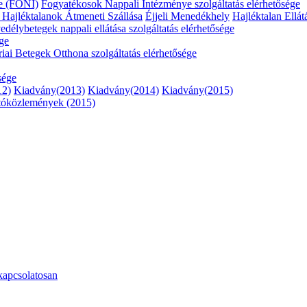
e (FONI)
Fogyatékosok Nappali Intézménye szolgáltatás elérhetősége
ő
Hajléktalanok Átmeneti Szállása
Éjjeli Menedékhely
Hajléktalan Ellát
délybetegek nappali ellátása szolgáltatás elérhetősége
ége
riai Betegek Otthona szolgáltatás elérhetősége
sége
12)
Kiadvány(2013)
Kiadvány(2014)
Kiadvány(2015)
tóközlemények (2015)
kapcsolatosan