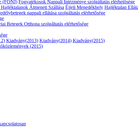
e (FONI)
Fogyatékosok Nappali Intézménye szolgáltatás elérhetősége
ő
Hajléktalanok Átmeneti Szállása
Éjjeli Menedékhely
Hajléktalan Ellát
délybetegek nappali ellátása szolgáltatás elérhetősége
ége
riai Betegek Otthona szolgáltatás elérhetősége
sége
12)
Kiadvány(2013)
Kiadvány(2014)
Kiadvány(2015)
tóközlemények (2015)
kapcsolatosan