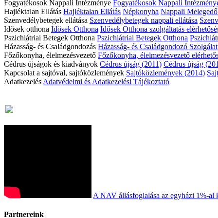
Fogyatékosok Nappali Intézménye
Fogyatékosok Nappali Intézmény
Hajléktalan Ellátás
Hajléktalan Ellátás
Népkonyha
Nappali Meleged
Szenvedélybetegek ellátása
Szenvedélybetegek nappali ellátása
Szenve
Idősek otthona
Idősek Otthona
Idősek Otthona szolgáltatás elérhetős
Pszichiátriai Betegek Otthona
Pszichiátriai Betegek Otthona
Pszichiát
Házasság- és Családgondozás
Házasság- és Családgondozó Szolgálat
Főzőkonyha, élelmezésvezető
Főzőkonyha, élelmezésvezető elérhető
Cédrus újságok és kiadványok
Cédrus újság (2011)
Cédrus újság (20
Kapcsolat a sajtóval, sajtóközlemények
Sajtóközlemények (2014)
Saj
Adatkezelés
Adatvédelmi és Adatkezelési Tájékoztató
A NAV állásfoglalása az egyházi 1%-al 
Partnereink