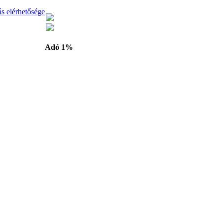
ás elérhetősége
Adó 1%