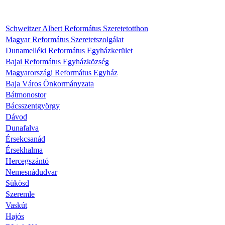
Schweitzer Albert Református Szeretetotthon
Magyar Református Szeretetszolgálat
Dunamelléki Református Egyházkerület
Bajai Református Egyházközség
Magyarországi Református Egyház
Baja Város Önkormányzata
Bátmonostor
Bácsszentgyörgy
Dávod
Dunafalva
Érsekcsanád
Érsekhalma
Hercegszántó
Nemesnádudvar
Sükösd
Szeremle
Vaskút
Hajós