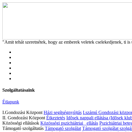
"Amit tehát szeretnétek, hogy az emberek veletek cselekedjenek, ti is 
Szolgáltatásaink
Étlapunk
I.Gondozási Központ
Házi segítségnyújtás
I.számú Gondozási közpon
II. Gondozási Központ
Étkeztetés
Idõsek nappali ellátása (Idõsek klub
Közösségi ellátások
Közösségi pszichiátriai ellátás
Pszichiátriai bete
Támogató szolgáltatás
Támogató szolgálat
Támogató szolgálat szolgál