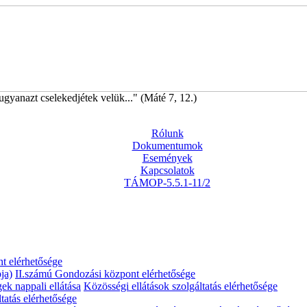
ugyanazt cselekedjétek velük..." (Máté 7, 12.)
Rólunk
Dokumentumok
Események
Kapcsolatok
TÁMOP-5.5.1-11/2
t elérhetősége
ja)
II.számú Gondozási központ elérhetősége
gek nappali ellátása
Közösségi ellátások szolgáltatás elérhetősége
tatás elérhetősége