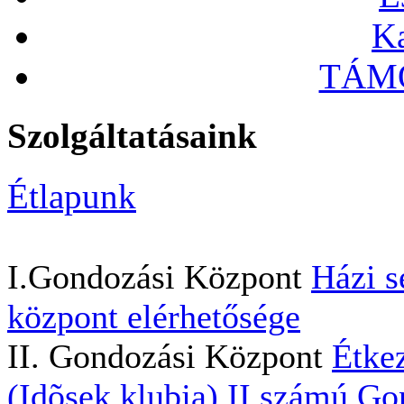
Ka
TÁMO
Szolgáltatásaink
Étlapunk
I.Gondozási Központ
Házi s
központ elérhetősége
II. Gondozási Központ
Étkez
(Idõsek klubja)
II.számú Go