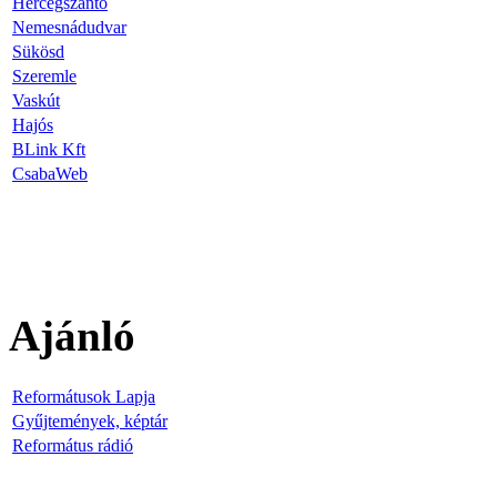
Hercegszántó
Nemesnádudvar
Sükösd
Szeremle
Vaskút
Hajós
BLink Kft
CsabaWeb
Ajánló
Reformátusok Lapja
Gyűjtemények, képtár
Református rádió