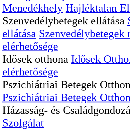
Menedékhely
Hajléktalan El
Szenvedélybetegek ellátása
ellátása
Szenvedélybetegek na
elérhetősége
Idősek otthona
Idősek Ottho
elérhetősége
Pszichiátriai Betegek Ottho
Pszichiátriai Betegek Otthon
Házasság- és Családgondoz
Szolgálat