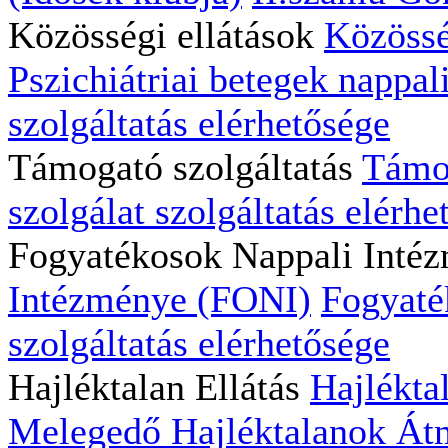
Közösségi ellátások
Közössé
Pszichiátriai betegek nappali
szolgáltatás elérhetősége
Támogató szolgáltatás
Támog
szolgálat szolgáltatás elérhe
Fogyatékosok Nappali Inté
Intézménye (FONI)
Fogyaté
szolgáltatás elérhetősége
Hajléktalan Ellátás
Hajlékta
Melegedő
Hajléktalanok Átm