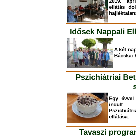
2019. ápr
ellátás do
hajléktalan
Idősek Nappali E
A két nap
Bácskai 
Pszichiátriai Be
Egy évvel 
indult 
Pszichiá
ellátása.
Tavaszi progra