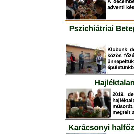
A decembe
adventi kés
Pszichiátriai Bet
Klubunk d
közös főzé
ünnepeltük
épületünkb
Hajléktala
2019. de
hajlékt
műsorát
megtelt 
Karácsonyi halfőz