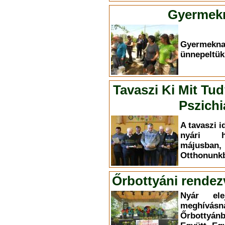
Gyermekn
Gyermekn
ünnepeltük
Tavaszi Ki Mit Tu
Pszichi
A tavaszi i
nyári h
májusba
Otthonunkb
Őrbottyáni rendez
Nyár el
meghívás
Őrbottyá