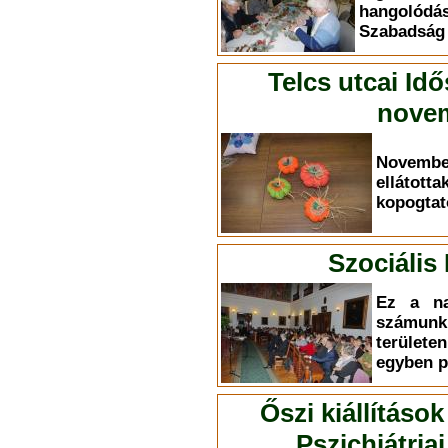
hangolódá
Szabadság ú
Telcs utcai Id
novem
Novemb
elláto
kopogtat
Szociális
Ez a na
számun
terület
egyben p
Őszi kiállítások
Pszichiátri