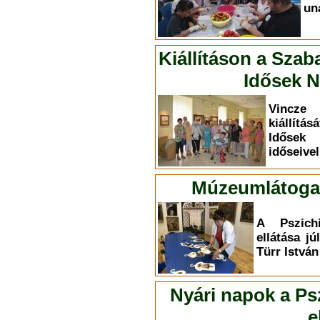
un
Kiállításon a Szab
Idősek N
Vincze 
kiállítá
Idősek
időseivel
Múzeumlátogat
A Pszichi
ellátása jú
Türr Istvá
Nyári napok a Psz
e