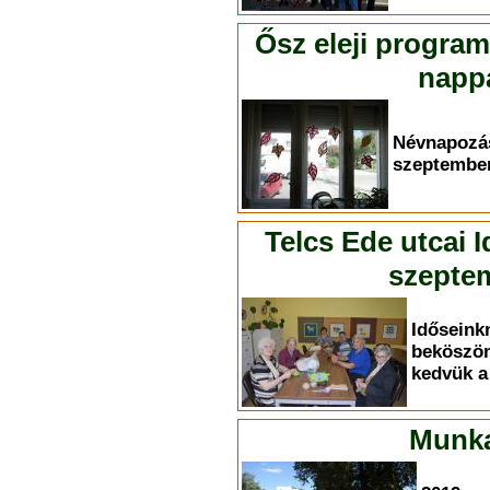
Ősz eleji progra
nappa
Névnapoz
szeptember
Telcs Ede utcai 
szeptem
Időse
bekösz
kedvük a 
Munka