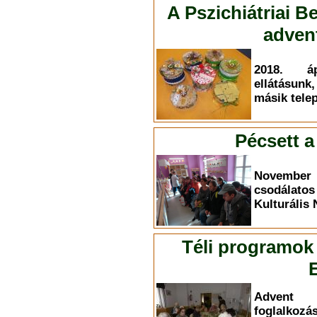
A Pszichiátriai B
adven
2018. áp
ellátásun
másik tele
Pécsett a
November 
csodálat
Kulturális
Téli programok
Advent 
foglalko