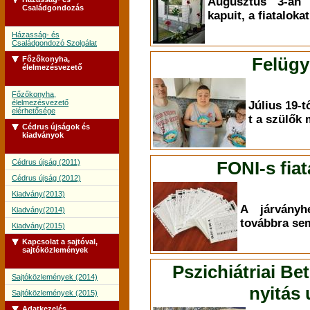
Augusztus 3-án 
Családgondozás
kapuit, a fiataloka
Házasság- és
Családgondozó Szolgálat
Felügy
Főzőkonyha,
élelmezésvezető
Főzőkonyha,
élelmezésvezető
Július 19-tő
elérhetősége
t a szülők
Cédrus újságok és
kiadványok
Cédrus újság (2011)
FONI-s fiat
Cédrus újság (2012)
Kiadvány(2013)
A járványh
Kiadvány(2014)
továbbra sem
Kiadvány(2015)
Kapcsolat a sajtóval,
sajtóközlemények
Pszichiátriai Be
Sajtóközlemények (2014)
nyitás
Sajtóközlemények (2015)
Adatkezelés