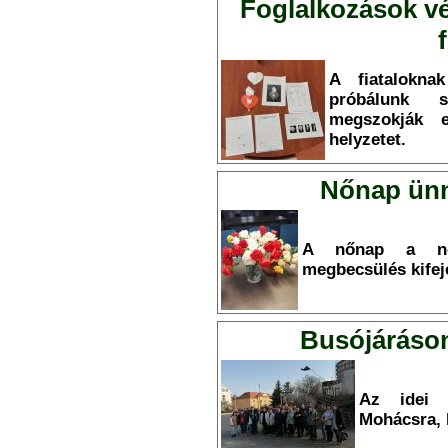
Foglalkozások vé
A fiatalokna
próbálunk 
megszokják 
helyzetet.
Nőnap ünn
A nőnap a nők
megbecsülés kifej
Busójáráson
Az idei é
Mohácsra, 