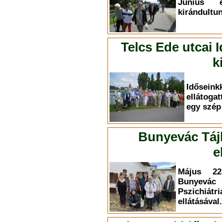
Június 
kirándultun
Telcs Ede utcai 
k
Időse
ellátoga
egy szép 
Bunyevác Táj
e
Május 22-
Bunyevác
Pszichiá
ellátásával.