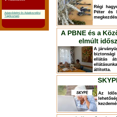
Régi hagy
Péter és 
Adatvédelmi és Adatkezelési
Tájékoztató
megkezdésé
A PBNE és a Közös
elmúlt idős
A járványüg
biztonsági
ellátás á
ellátásun
állította.
SKYP
Az Idős
lehet
kezdemé