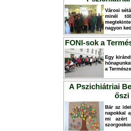
Városi sét
minél töb
megtekint
nagyon ked
FONI-sok a Term
Egy kiránd
hónapunkat
a Termész
A Pszichiátriai B
őszi
Bár az ide
napokkal 
mi azért 
szorgosko