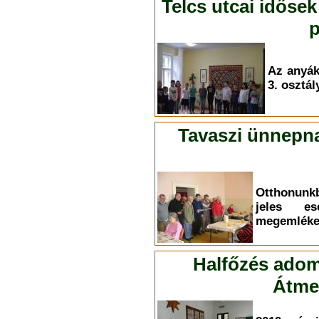
Telcs utcai idősek
p
Az anyá
3. osztál
Tavaszi ünnepna
Otthonunk
jeles es
megemléke
Halfőzés adom
Átmen