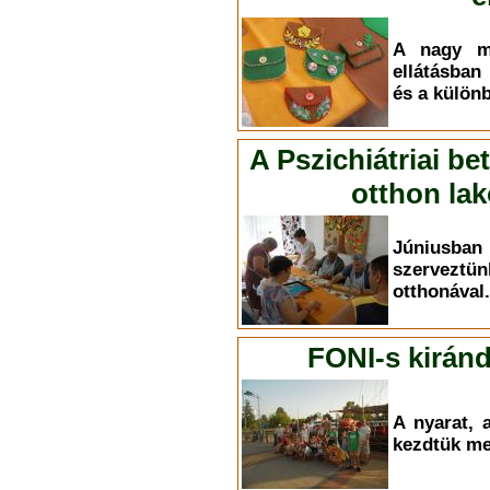
A nagy me
ellátásban
és a külön
A Pszichiátriai be
otthon la
Júniusban
szerveztün
otthonával.
FONI-s kirán
A nyarat, 
kezdtük me