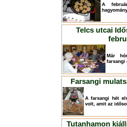
A februá
hagyományo
Telcs utcai Id
febru
Már hón
farsangi 
Farsangi mulats
A farsangi hét e
volt, amit az időso
Tutanhamon kiállí