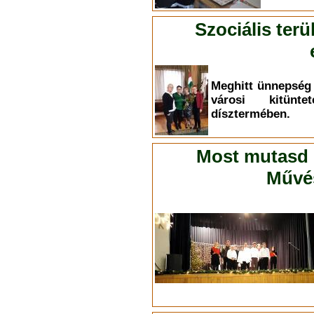
Szociális ter
Meghitt ünnepség 
városi kitünt
dísztermében.
Most mutasd 
Művés