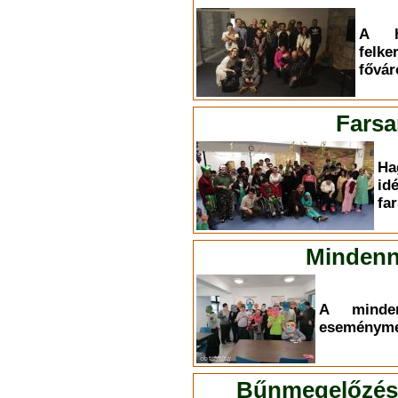
A h
felk
fővár
Farsa
Ha
id
fa
Mindenn
A minden
eseményme
Bűnmegelőzési 