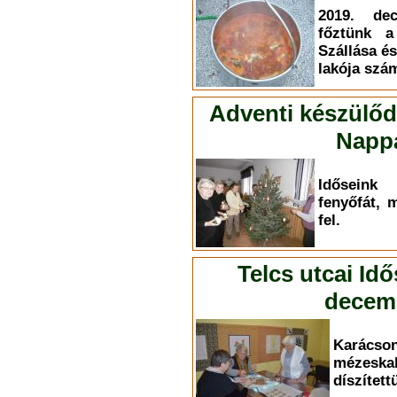
2019. dec
főztünk a
Szállása és
lakója szá
Adventi készülőd
Nappa
Időseink
fenyőfát, 
fel.
Telcs utcai Id
decemb
Karác
mézesk
díszített