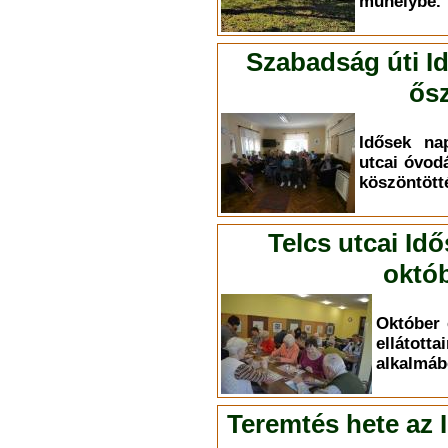
műhelybe.
Szabadság úti I
ősz
Idősek na
utcai óvod
köszöntött
Telcs utcai Id
októb
Október 
elláto
alkalmáb
Teremtés hete az 