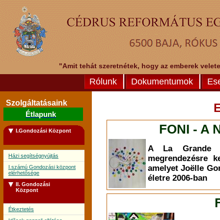
"Amit tehát szeretnétek, hogy az emberek veletek
Rólunk
Dokumentumok
Es
Szolgáltatásaink
Étlapunk
FONI - A 
I.Gondozási Központ
A La Grande L
Házi segítségnyújtás
megrendezésre ke
amelyet Joëlle Go
I.számú Gondozási központ
elérhetősége
életre 2006-ban
II. Gondozási
Központ
Étkeztetés