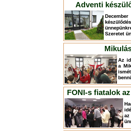
Adventi készülő
December 
készülődé
ünnepünkr
Szeretet ü
Mikulás
Az id
a Mik
ism
bennü
FONI-s fiatalok a
Ha
id
az
ün