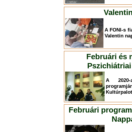
Valenti
A FONI-s fi
Valentin na
Februári és
Pszichiátri
A 2020-
programján
Kultúrpalot
Februári program
Nappa