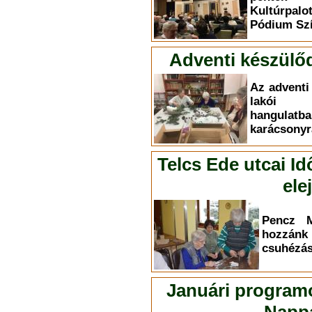
Kultúrpal
Pódium Szí
Adventi készülő
Az adventi
lakói i
hangul
karácsonyr
Telcs Ede utcai Id
ele
Pencz M
hozzá
csuhézás 
Januári programo