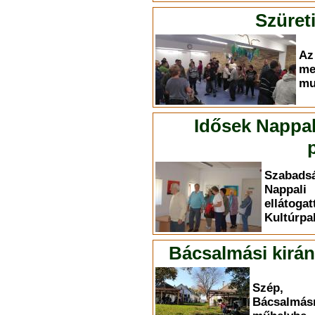
Szüret
A
me
mu
Idősek Nappali
Szabadsá
Nappal
ellát
Kultúrpa
Bácsalmási kirán
Szép, 
Bácsalmásr