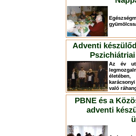
Nappa
Egészség
gyümölcssa
Adventi készülőd
Pszichiátri
Az év ut
legmozg
életében,
karácsony
való ráhan
PBNE és a Közöss
adventi kész
ü