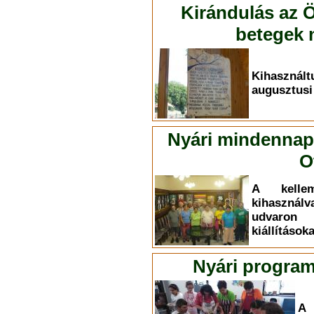
Kirándulás az Ö
betegek n
Kihasznál
augusztusi
Nyári mindennapo
O
A kelle
kihasznál
udvaron
kiállítások
Nyári program
A 