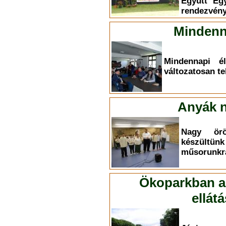
Együtt Eg
rendezvény
Mindenn
Mindennapi él
változatosan te
Anyák n
Nagy ör
készültü
műsorunkr
Ökoparkban a 
ellát