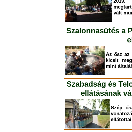
2019.
megtart
vált mu
Szalonnasütés a P
e
Az ősz az 
kicsit meg
mint által
Szabadság és Telc
ellátásának v
Szép ősz
vona
ellátotta