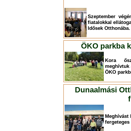
Szeptember végén
fiatalokkal elláto
Idősek Otthonába.
ÖKO parkba ki
Kora ősz
meghívtuk 
ÖKO parkba
Dunaalmási Ott
Meghívást 
fergeteges