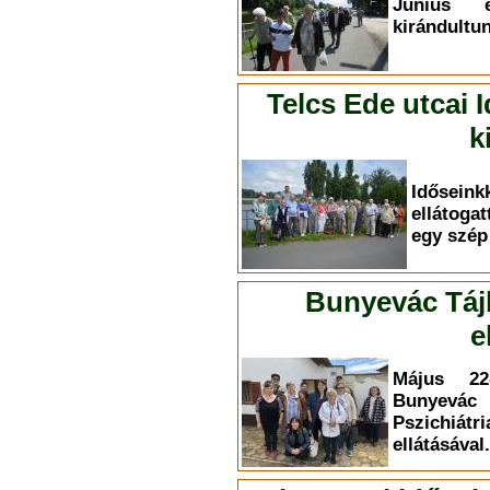
Június 
kirándultun
Telcs Ede utcai 
k
Időse
ellátoga
egy szép 
Bunyevác Táj
e
Május 22-
Bunyevác
Pszichiá
ellátásával.