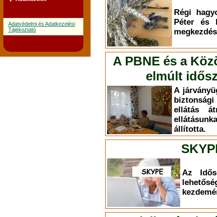
Régi hagy
Péter és 
Adatvédelmi és Adatkezelési
Tájékoztató
megkezdésé
A PBNE és a Közös
elmúlt idős
A járványüg
biztonsági
ellátás á
ellátásun
állította.
SKYP
Az Idős
lehet
kezdemé