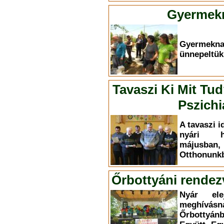
Gyermekn
Gyermekn
ünnepeltük
Tavaszi Ki Mit Tu
Pszichi
A tavaszi i
nyári h
májusba
Otthonunkb
Őrbottyáni rendez
Nyár el
meghívás
Őrbottyá