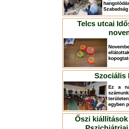
hangolódá
Szabadság ú
Telcs utcai Id
novem
Novemb
elláto
kopogtat
Szociális
Ez a na
számun
terület
egyben p
Őszi kiállítások
Pszichiátri