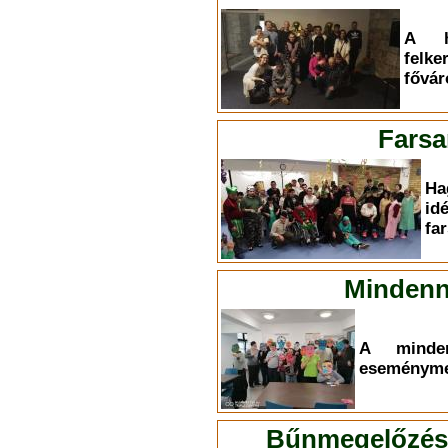
A h
felk
fővár
Farsa
Ha
id
fa
Mindenn
A minden
eseményme
Bűnmegelőzési 