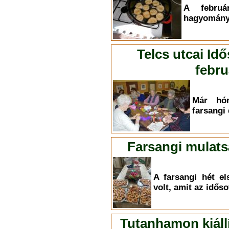
A februá
hagyományo
Telcs utcai Id
febru
Már hón
farsangi 
Farsangi mulats
A farsangi hét e
volt, amit az időso
Tutanhamon kiállí