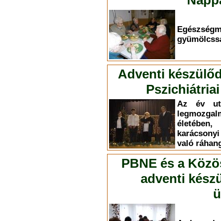
Nappa
Egészség
gyümölcssa
Adventi készülőd
Pszichiátri
Az év ut
legmozg
életében,
karácsony
való ráhan
PBNE és a Közöss
adventi kész
ü