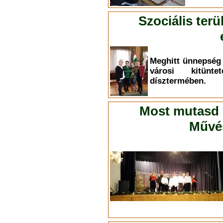
Szociális ter
Meghitt ünnepség 
városi kitünt
dísztermében.
Most mutasd 
Művés