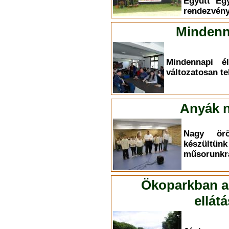
Együtt Eg
rendezvény
Mindenn
Mindennapi él
változatosan te
Anyák n
Nagy ör
készültü
műsorunkr
Ökoparkban a 
ellát