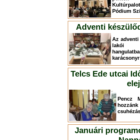
Kultúrpal
Pódium Szí
Adventi készülő
Az adventi
lakói i
hangul
karácsonyr
Telcs Ede utcai Id
ele
Pencz M
hozzá
csuhézás 
Januári programo