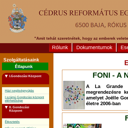
"Amit tehát szeretnétek, hogy az emberek veletek
Rólunk
Dokumentumok
Es
Szolgáltatásaink
Étlapunk
FONI - A 
I.Gondozási Központ
A La Grande L
Házi segítségnyújtás
megrendezésre ke
amelyet Joëlle Go
I.számú Gondozási központ
elérhetősége
életre 2006-ban
II. Gondozási
Központ
Étkeztetés