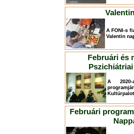
Valenti
A FONI-s fi
Valentin na
Februári és
Pszichiátri
A 2020-
programján
Kultúrpalot
Februári program
Nappa