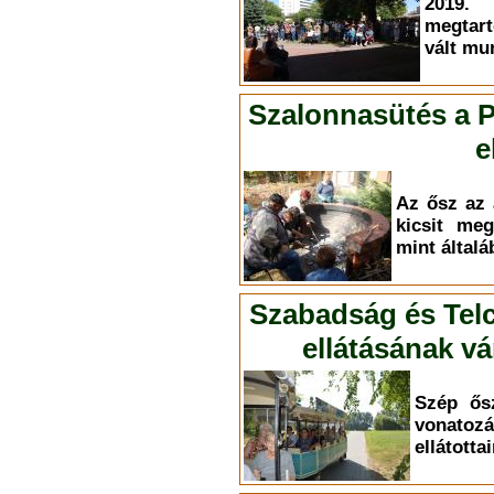
2019.
megtart
vált mu
Szalonnasütés a P
e
Az ősz az 
kicsit meg
mint által
Szabadság és Telc
ellátásának v
Szép ősz
vona
ellátotta