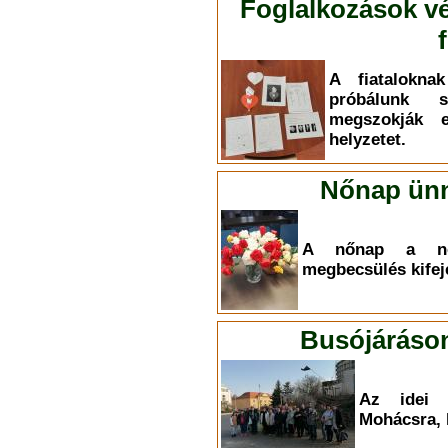
Foglalkozások vé
A fiatalokna
próbálunk 
megszokják 
helyzetet.
Nőnap ünn
A nőnap a nők
megbecsülés kifej
Busójáráson
Az idei é
Mohácsra, 