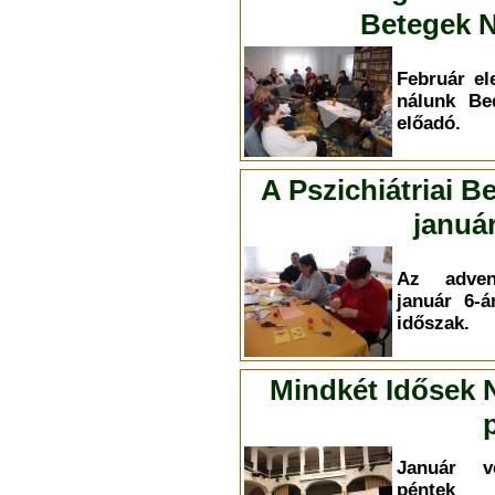
Betegek N
Február el
nálunk Be
előadó.
A Pszichiátriai B
január
Az adven
január 6-á
időszak.
Mindkét Idősek 
Január v
péntek