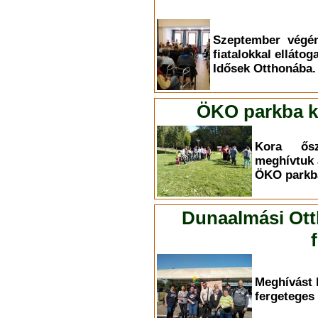
Szeptember végén
fiatalokkal elláto
Idősek Otthonába.
ÖKO parkba ki
Kora ősz
meghívtuk 
ÖKO parkba
Dunaalmási Ott
Meghívást 
fergeteges