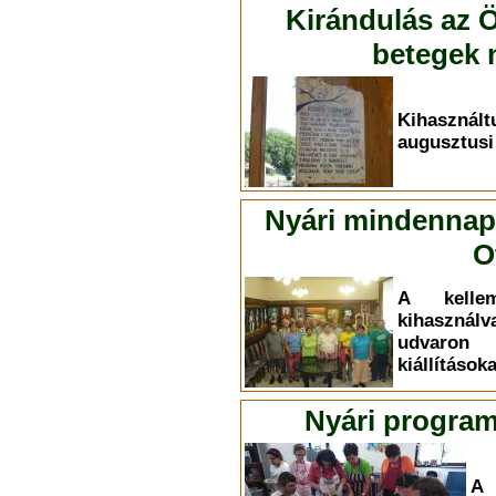
Kirándulás az Ö
betegek n
Kihasznál
augusztusi
Nyári mindennapo
O
A kelle
kihasznál
udvaron
kiállítások
Nyári program
A 