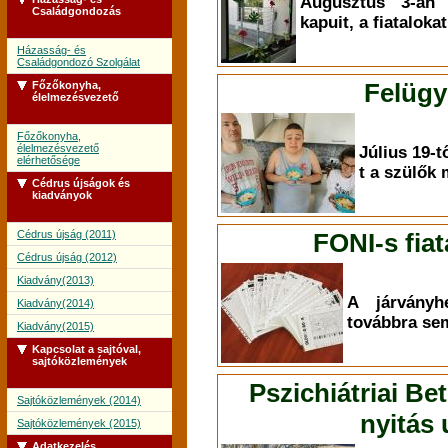
Augusztus 3-án 
Családgondozás
kapuit, a fiataloka
Házasság- és
Családgondozó Szolgálat
Felügy
Főzőkonyha,
élelmezésvezető
Főzőkonyha,
élelmezésvezető
Július 19-tő
elérhetősége
t a szülők
Cédrus újságok és
kiadványok
Cédrus újság (2011)
FONI-s fiat
Cédrus újság (2012)
Kiadvány(2013)
A járványh
Kiadvány(2014)
továbbra sem
Kiadvány(2015)
Kapcsolat a sajtóval,
sajtóközlemények
Pszichiátriai Be
Sajtóközlemények (2014)
nyitás
Sajtóközlemények (2015)
Adatkezelés