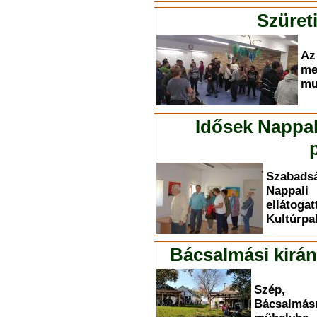
Szüret
A
me
mu
Idősek Nappali
Szabadsá
Nappal
ellát
Kultúrpa
Bácsalmási kirán
Szép, 
Bácsalmásr