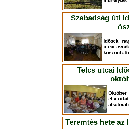
műhelybe.
Szabadság úti I
ősz
Idősek na
utcai óvod
köszöntött
Telcs utcai Id
októb
Október 
elláto
alkalmáb
Teremtés hete az 