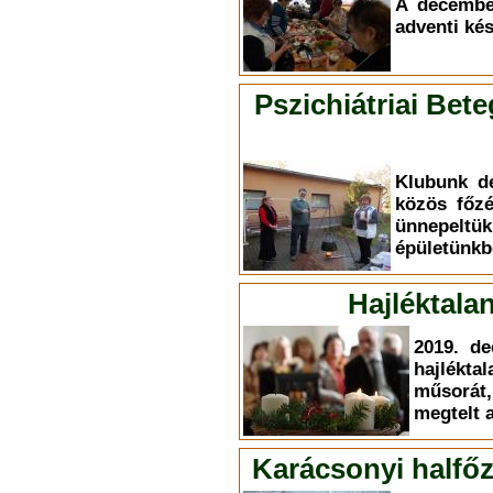
A decembe
adventi kés
Pszichiátriai Bet
Klubunk d
közös főzé
ünnepeltük
épületünkb
Hajléktala
2019. de
hajlékt
műsorát
megtelt 
Karácsonyi halfőz