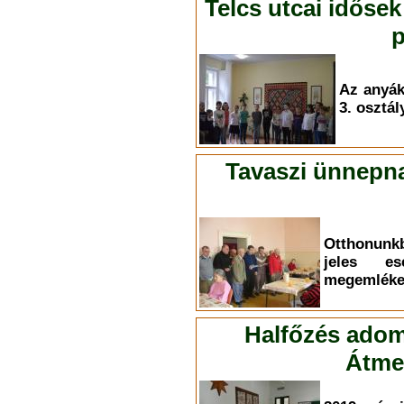
Telcs utcai idősek
p
Az anyá
3. osztál
Tavaszi ünnepna
Otthonunk
jeles es
megemléke
Halfőzés adom
Átmen