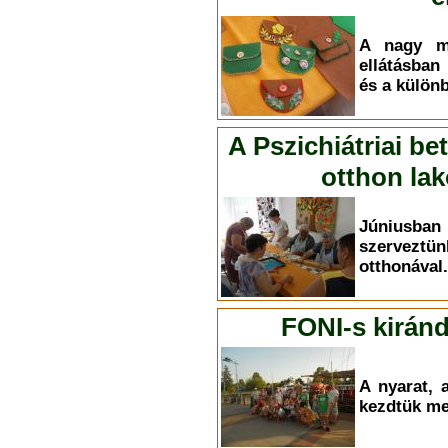
A nagy me
ellátásban
és a külön
A Pszichiátriai be
otthon la
Júniusban
szerveztün
otthonával.
FONI-s kirán
A nyarat, 
kezdtük me