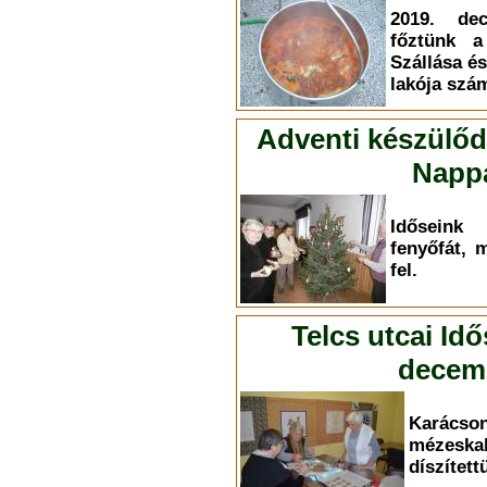
2019. dec
főztünk a
Szállása és
lakója szá
Adventi készülőd
Nappa
Időseink
fenyőfát, 
fel.
Telcs utcai Id
decemb
Karác
mézesk
díszített