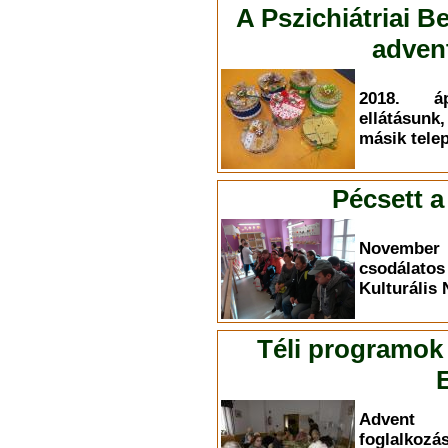
A Pszichiátriai B
adven
2018. áp
ellátásun
másik tele
Pécsett a
November 
csodálat
Kulturális
Téli programok
Advent 
foglalko