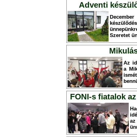
Adventi készülő
December 
készülődé
ünnepünkr
Szeretet ü
Mikulás
Az id
a Mik
ism
bennü
FONI-s fiatalok a
Ha
id
az
ün