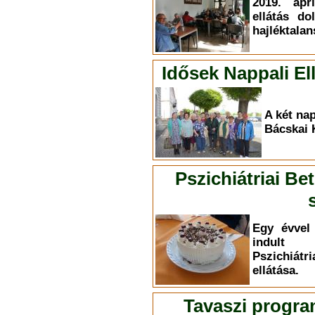
2019. ápr
ellátás do
hajléktalan
Idősek Nappali E
A két nap
Bácskai 
Pszichiátriai Be
Egy évvel 
indult 
Pszichiá
ellátása.
Tavaszi progra