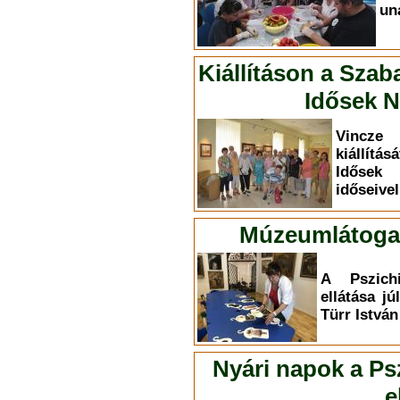
un
Kiállításon a Szab
Idősek N
Vincze 
kiállítá
Idősek
időseivel
Múzeumlátogat
A Pszichi
ellátása jú
Türr Istvá
Nyári napok a Psz
e