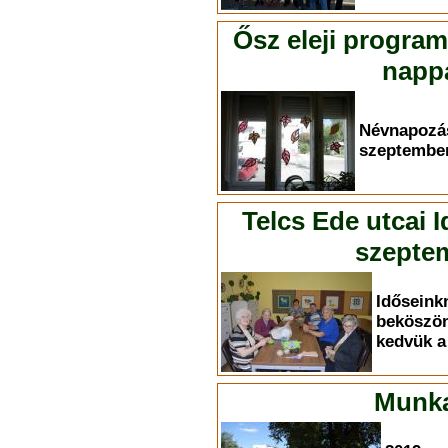
Ősz eleji progra
nappa
Névnapoz
szeptember
Telcs Ede utcai 
szeptem
Időse
bekösz
kedvük a 
Munka