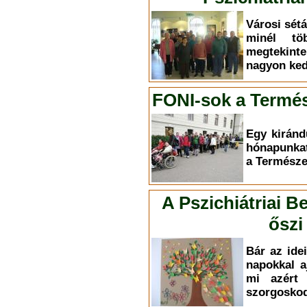
Városi sét
minél töb
megtekint
nagyon ked
FONI-sok a Term
Egy kiránd
hónapunkat
a Termész
A Pszichiátriai B
őszi
Bár az ide
napokkal 
mi azért 
szorgosko