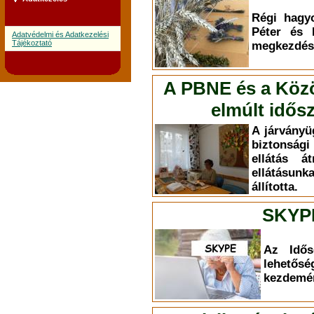
Régi hagy
Péter és 
Adatvédelmi és Adatkezelési
Tájékoztató
megkezdésé
A PBNE és a Közös
elmúlt idős
A járványüg
biztonsági
ellátás á
ellátásun
állította.
SKYP
Az Idős
lehet
kezdemé