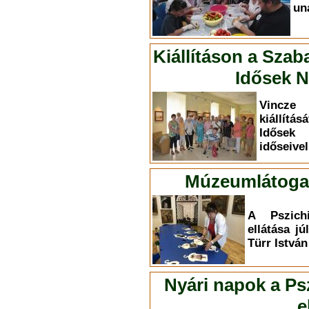
un
Kiállításon a Szab
Idősek N
Vincze 
kiállítá
Idősek
időseivel
Múzeumlátogat
A Pszichi
ellátása jú
Türr Istvá
Nyári napok a Psz
e