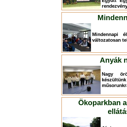
Együtt Eg
rendezvény
Mindenn
Mindennapi él
változatosan te
Anyák n
Nagy ör
készültü
műsorunkr
Ökoparkban a 
ellát