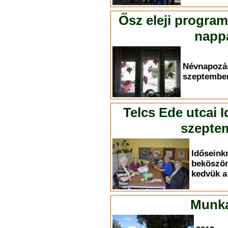
Ősz eleji progra
nappa
Névnapoz
szeptember
Telcs Ede utcai 
szeptem
Időse
bekösz
kedvük a 
Munka