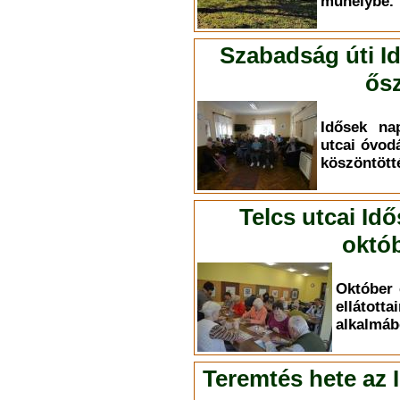
műhelybe.
Szabadság úti I
ősz
Idősek na
utcai óvod
köszöntött
Telcs utcai Id
októb
Október 
elláto
alkalmáb
Teremtés hete az 