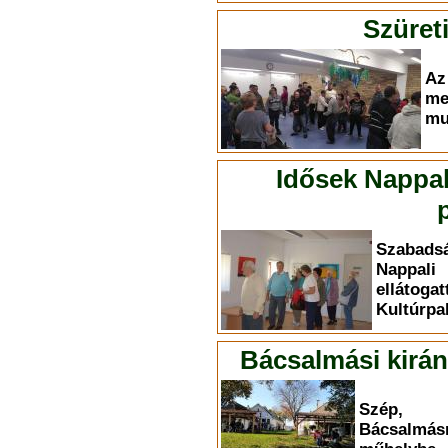
Szüret
A
me
mu
Idősek Nappali
Szabadsá
Nappal
ellát
Kultúrpa
Bácsalmási kirán
Szép, 
Bácsalmásr