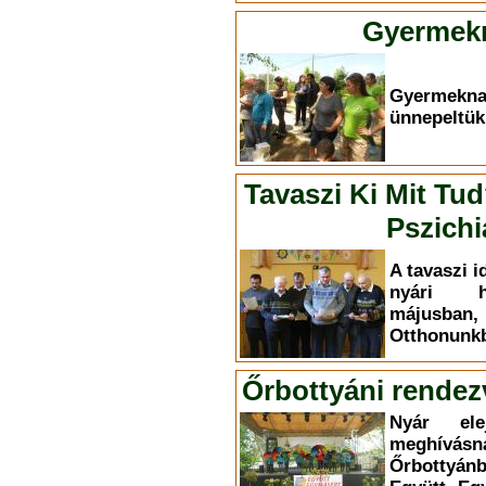
Gyermekn
Gyermekn
ünnepeltük
Tavaszi Ki Mit Tu
Pszichi
A tavaszi i
nyári h
májusba
Otthonunkb
Őrbottyáni rendez
Nyár el
meghívás
Őrbottyá