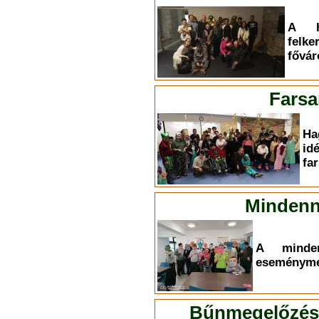
A h
felk
fővár
Farsa
Ha
id
fa
Mindenn
A minden
eseményme
Bűnmegelőzési 