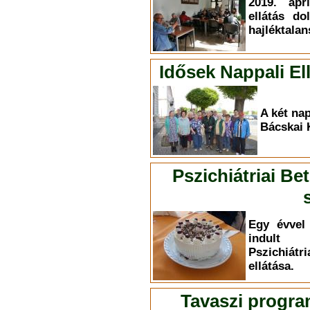
2019. ápr
ellátás do
hajléktalan
Idősek Nappali E
A két nap
Bácskai 
Pszichiátriai Be
Egy évvel 
indult 
Pszichiá
ellátása.
Tavaszi progra