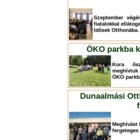
Szeptember végén
fiatalokkal elláto
Idősek Otthonába.
ÖKO parkba ki
Kora ősz
meghívtuk 
ÖKO parkba
Dunaalmási Ott
Meghívást 
fergeteges