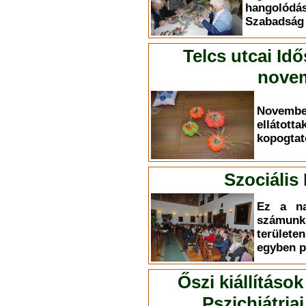
hangolódá
Szabadság ú
Telcs utcai Id
novem
Novemb
elláto
kopogtat
Szociális
Ez a na
számun
terület
egyben p
Őszi kiállítások
Pszichiátri