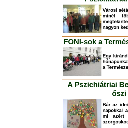
Városi sét
minél töb
megtekint
nagyon ked
FONI-sok a Term
Egy kiránd
hónapunkat
a Termész
A Pszichiátriai B
őszi
Bár az ide
napokkal 
mi azért 
szorgosko