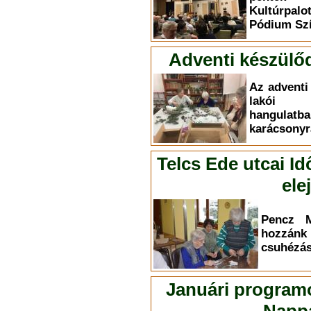
Kultúrpal
Pódium Szí
Adventi készülő
Az adventi
lakói i
hangul
karácsonyr
Telcs Ede utcai Id
ele
Pencz M
hozzá
csuhézás 
Januári programo