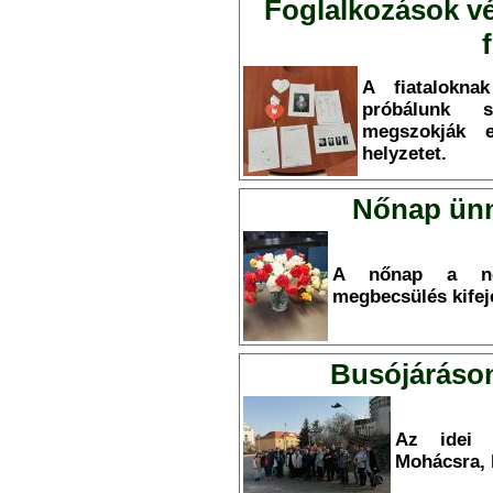
Foglalkozások vé
A fiatalokna
próbálunk 
megszokják 
helyzetet.
Nőnap ünn
A nőnap a nők
megbecsülés kifej
Busójáráson
Az idei é
Mohácsra, 