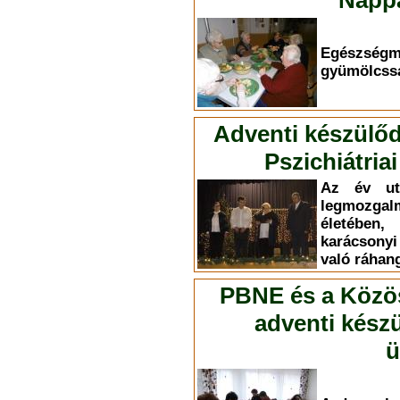
Nappa
Egészség
gyümölcssa
Adventi készülőd
Pszichiátri
Az év ut
legmozg
életében,
karácsony
való ráhan
PBNE és a Közöss
adventi kész
ü