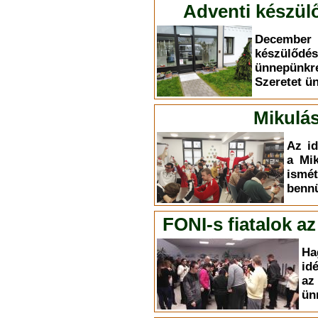
Adventi készülő
December 
készülődé
ünnepünkr
Szeretet ü
Mikulás
Az id
a Mik
ism
bennü
FONI-s fiatalok a
Ha
id
az
ün