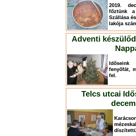
2019. dec
főztünk a
Szállása és
lakója szá
Adventi készülőd
Nappa
Időseink
fenyőfát, 
fel.
Telcs utcai Id
decemb
Karác
mézesk
díszített