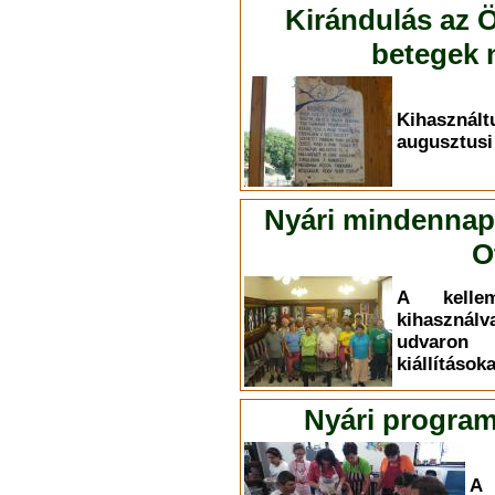
Kirándulás az Ö
betegek n
Kihasznál
augusztusi
Nyári mindennapo
O
A kelle
kihasznál
udvaron
kiállítások
Nyári program
A 