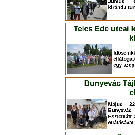
Június 
kirándultun
Telcs Ede utcai 
k
Időse
ellátoga
egy szép 
Bunyevác Táj
e
Május 22-
Bunyevác
Pszichiá
ellátásával.