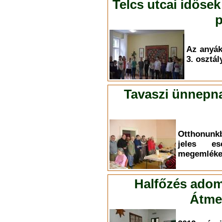
Telcs utcai idősek
p
Az anyá
3. osztál
Tavaszi ünnepna
Otthonunk
jeles es
megemléke
Halfőzés adom
Átmen