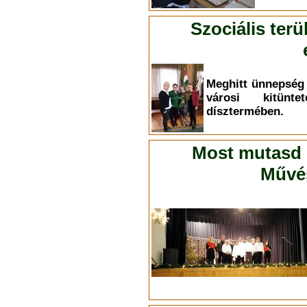
Szociális ter
Meghitt ünnepség 
városi kitünt
dísztermében.
Most mutasd 
Művés