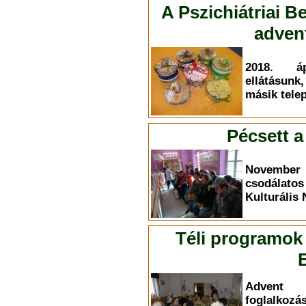
A Pszichiátriai B
adven
2018. áp
ellátásun
másik tele
Pécsett a
November 
csodálat
Kulturális
Téli programok
Advent 
foglalko