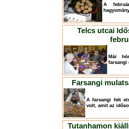
A februá
hagyományo
Telcs utcai Id
febru
Már hón
farsangi 
Farsangi mulats
A farsangi hét e
volt, amit az időso
Tutanhamon kiállí