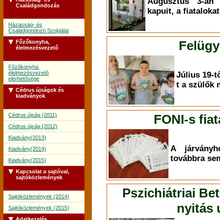
Augusztus 3-án 
Családgondozás
kapuit, a fiataloka
Házasság- és
Családgondozó Szolgálat
Felügy
Főzőkonyha,
élelmezésvezető
Főzőkonyha,
élelmezésvezető
Július 19-tő
elérhetősége
t a szülők
Cédrus újságok és
kiadványok
Cédrus újság (2011)
FONI-s fiat
Cédrus újság (2012)
Kiadvány(2013)
A járványh
Kiadvány(2014)
továbbra sem
Kiadvány(2015)
Kapcsolat a sajtóval,
sajtóközlemények
Pszichiátriai Be
Sajtóközlemények (2014)
nyitás
Sajtóközlemények (2015)
Adatkezelés