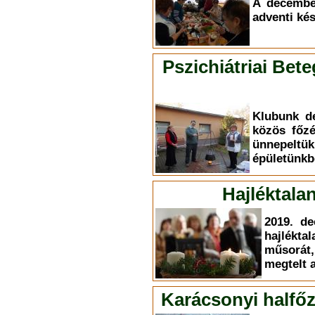
A decembe
adventi kés
Pszichiátriai Bet
Klubunk d
közös főzé
ünnepeltük
épületünkb
Hajléktala
2019. de
hajlékt
műsorát
megtelt 
Karácsonyi halfőz