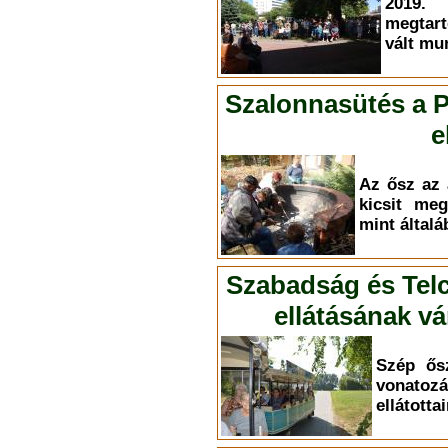
2019.
megtart
vált mu
Szalonnasütés a P
e
Az ősz az 
kicsit meg
mint által
Szabadság és Telc
ellátásának v
Szép ősz
vona
ellátotta