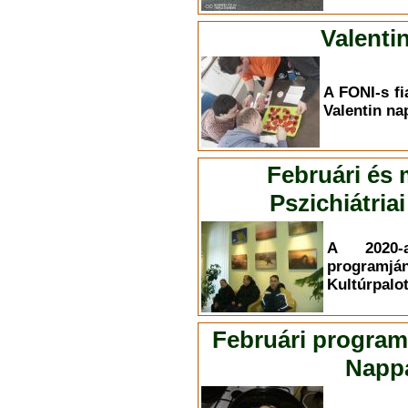
Valenti
A FONI-s fi
Valentin na
Februári és
Pszichiátri
A 2020-
programján
Kultúrpalot
Februári program
Nappa