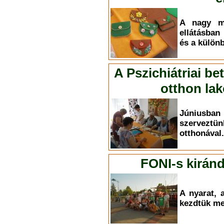
A nagy me
ellátásban
és a külön
A Pszichiátriai be
otthon la
Júniusban
szerveztün
otthonával.
FONI-s kirán
A nyarat, 
kezdtük me