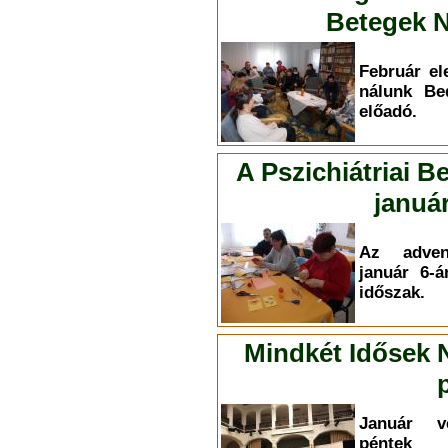
Betegek N
Február el
nálunk Be
előadó.
A Pszichiátriai B
január
Az adven
január 6-á
időszak.
Mindkét Idősek 
Január v
péntek