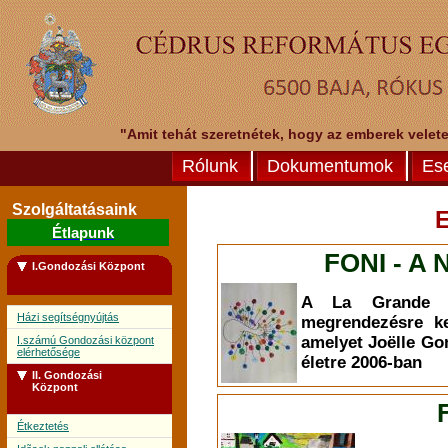
"Amit tehát szeretnétek, hogy az emberek veletek
Rólunk
Dokumentumok
Es
Szolgáltatásaink
Étlapunk
FONI - A 
I.Gondozási Központ
A La Grande L
Házi segítségnyújtás
megrendezésre ke
amelyet Joëlle Go
I.számú Gondozási központ
elérhetősége
életre 2006-ban
II. Gondozási
Központ
Étkeztetés